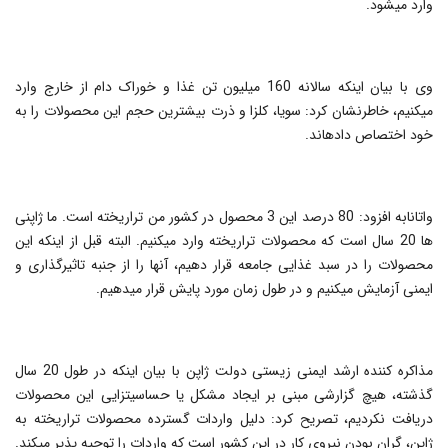
وارد می‎شود.
وی با بیان اینکه سالانه 160 میلیون تن غذا و خوراک دام از خارج وارد
می‎کنیم، خاطرنشان کرد: سویا، کلزا و ذرت بیشترین حجم این محصولات را به
خود اختصاص داده‎اند.
واتانابه افزود: 80 درصد این 3 محصول در کشور من تراریخته است. ما ژاپنی
ها 20 سال است که محصولات تراریخته وارد می‎کنیم. البته قبل از اینکه این
محصولات را در سبد غذایی جامعه قرار دهیم، آن‎ها را از جنبه تاثیرگذاری و
ایمنی آزمایش می‎کنیم و در طول زمان مورد پایش قرار می‎دهیم.
مذاکره کننده ارشد ایمنی زیستی دولت ژاپن با بیان اینکه در طول 20 سال
گذشته، هیچ گزارشی مبنی بر ایجاد مشکل یا حساسیت‎زایی این محصولات
دریافت نکردیم، تصریح کرد: دلیل واردات گسترده محصولات تراریخته به
ژاپن، گران بودن نیروی کار در این کشور است که واردات را توجیه پذیر می‎کند.