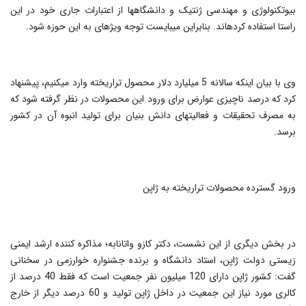
بیوتکنولوژی و مهندسی ژنتیک و دانشگاه‎ها از اعتبارات جاری خود در این
راستا استفاده کرده‎اند. بنابراین می‎بایست توجه ویژه‎ای به این حوزه شود.
وی با بیان اینکه سالانه 5 میلیارد دلار محصول تراریخته وارد می‎کنیم، پیشنهاد
کرد که درصد ناچیزی عوارض برای ورود این محصولات در نظر گرفته شود که
به مصرف تحقیقات و فعالیت‎های دانش بنیان برای تولید انبوه آن در کشور
برسد.
ورود گسترده محصولات تراریخته به ژاپن
در بخش دیگری از این نشست، دکتر کازو واتانابه؛ مذاکره کننده ارشد ایمنی
زیستی دولت ژاپن، استاد دانشگاه و برنده جشنواره خوارزمی در سخنانی
گفت: کشور ژاپن دارای 120 میلیون نفر جمعیت است که فقط 40 درصد از
کالری مورد نیاز این جمعیت در داخل ژاپن تولید و 60 درصد دیگر از خارج