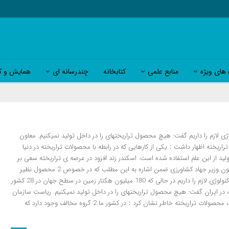
 های ویژه
منابع علمی
کتابخانه
چندرسانه ای
همایش و کا
خبر آنلاین – معاون وزیر جهاد کشاورزی با بیان این که در عرصه تراریخته تکنولوژی لازم را داریم گفت: هیچ محصول تراریخته‎ای را در داخل تولید نمی‎کنیم. معاون
یخته اظهار داشت：یکی از کارهایی که در رابطه با محصولات تراریخته در دنیا
د از این علم استفاده شده است. اسکندر زند افزود در عرصه ی تراریخته سعی بر
آن است که نژاد گیاهی یا حیوانی تولید کنیم که تولید بیشتری داشته باشد. معاون وزیر جهاد کشاورزی ضمن اشاره به این مطلب که در خصوص 2 محصول نظیر
برنج و پنبه کارهایی را در کشور پیش برده‎ایم تصریح کرد：در عرصه تراریخته تکنولوژی لازم را داریم در حالی که 180 میلیون هکتار زمین در سطح جهان در 28 کشور
زیر کشت محصولات تراریخته قرار دارد. زند در خصوص تولید این نوع محصولات در ایران گفت: هیچ محصول تراریخته‎ای را در داخل تولید نمی‎کنیم. ریاست سازمان
تحقیقات ،آموزش و ترویج کشاورزی همچنین در خصوص وجود نگاه‎های مخالف محصولات تراریخته خاطر نشان کرد：در کشور ما 2 گروه مخالف وجود دارد که