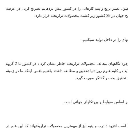
معاون وزیر جهاد کشاورزی ضمن اشاره به این مطلب که در خصوص 2 محصول نظیر برنج و پنبه کارهایی را در کشور پیش برده‎ایم تصریح کرد：در عرصه
.
ریاست سازمان تحقیقات ،آموزش و ترویج کشاورزی همچنین در خصوص وجود نگاه‎های مخالف محصولات تراریخته خاطر نشان کرد：در کشور ما 2 گروه
الفان عرصه تحقیق‎اند که بنده معتقدم باید در کلیه علوم روز دنیا تحقیق و مطالعه داشته باشیم ضمن اینکه ما در زمینه
ن تحقیق بحث و گفتگو صورت گیرد.
بط و پروتکل‎های جهانی است.
زند با اشاره به اینکه 95 درصد بازار سویای دنیا مرهون تکنولوژی تراریخته است افزود：ذرت و پنبه نیز از مهم‎ترین محصولات تراریخته‎اند که این علم در