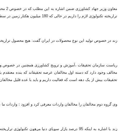
تراریخته تکنولوژی لازم را داریم در حالی که 180 میلیون هکتار زمین در سطح جهان در 28 کشور زیر کشت محصولات تراریخته قرار دارد.
زند در خصوص تولید این نوع محصولات در ایران گفت: هیچ محصول تراریخته‎ای را در داخل تولید نمی‎کنیم
مخالف وجود دارد که دسته اول مخ
تحقیقات بیش از یک دهه است که فعالیت داریم و باید با عده قلیل مخالفا
وی گروه دوم مخالفان را مخالفان واردات معرفی کرد و افزود：واردات ما بر اساس ضوا