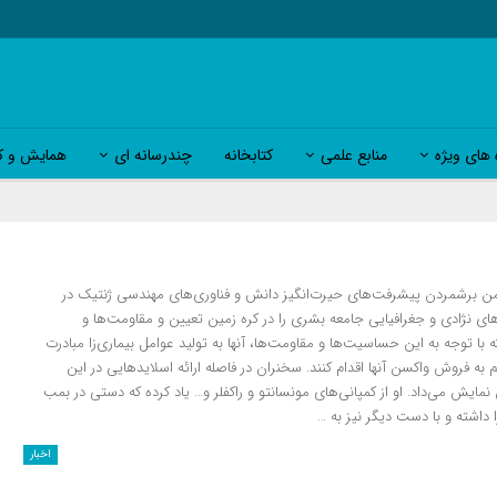
 های ویژه
منابع علمی
کتابخانه
چندرسانه ای
همایش و کا
ن برشمردن پیشرفت‌های حیرت‌انگیز دانش و فناوری‌های مهندسی ژنتیک در
 گفت آن‎ها نقشه ژنتیکی تمامی کلنی‌های نژادی و جغرافیایی جامعه بشری را در کره زمین تعیین و مقاومت‌ها و
حساسیت‌های هر گروه را به بیماری‌های مختلف تعیین کرده‌اند. وی اضافه کرد که با توجه به این حساسیت‌ها و مقاومت‌ها، آن‎ها به تولید عوامل بیماری‌زا مبادرت
می‌کنند تا با گسترش بیماری، هم موجب کاهش جمعیت جامعه‌های هدف و هم به فروش واکسن آن‎ها اقدام کنند. سخنران در فاصله ارائه اسلایدهایی در این
ش می‌داد. او از کمپانی‌های مونسانتو و راکفلر و… یاد کرده که دستی در بمب
 داشته و با دست دیگر نیز به …
اخبار