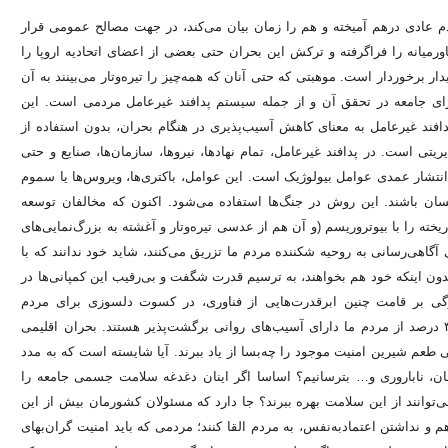
دم عادی درهم آمیخته و هم را زمان بیان می‌کند، در جهت مصالح عمومی قرار
یانه را فراگرفته و ترکش این بحران حتی بعضی از اعضای اتحادیه اروپا را
رخوردار است. موهبتی که حتی آنان که همه‌چیز را تیره‌وتار می‌بینند به آن
زای جامعه در تحقق آن و از جمله سیستم پدافند غیرعامل مردمی است. این
دافند غیرعامل به معنای کاهش آسیب‌پذیری در هنگام بحران، بدون استفاده از
یتی است. در پدافند غیرعامل، تمام نهادها، نیروها، سازمان‌ها، صنایع و حتی
انتشار عمدی عوامل بیولوژیک است. این عوامل، باکتری‌ها، ویروس‌ها یا سموم‌
ن باشند. این روش در جنگ‌ها استفاده می‌شود. اکنون که مخالفان توسعه
ته را با بیوتروریسم (و آن هم از عدسی تیره‌وتار و آغشته به بزرگ‌نمایی‌های
گاهی‌رسانی به روحیه شکننده مردم ما تزریق می‌کنند، شاید خود ندانند که با
 بدون اینکه خود هم بخواهند، به ترسیم قدرت شگفت و بی‌رقیب این کمپانی‌ها در
ارگی بر قامت چنین ابرقدرت‌هایی از فناوری، در کسوت دلسوزی برای مردم
برمی‌آیند. به استناد گزارش‌های سالانه وزارت بهداشت و درمان، حدود ۳۰ درصد از مردم ما دارای آسیب‌های روانی برگشت‌پذیر هستند. بحران اقلیمی
ی طعم شیرین امنیت موجود را چه‌بسا از یاد ببرند. آیا شایسته است که به مدد
رطان، ناباروری و… بترسانیم؟ اساسا اگر اینان دغدغه سلامت جسمی جامعه را
ی‌توانند از این سلامت بهره ببرند؟ جا دارد که مسئولان کشورمان بیش از این
و نداشتن اعتمادبه‌نفس، به مردم القا کنند؛ مردمی که باید امنیت گران‌بهای