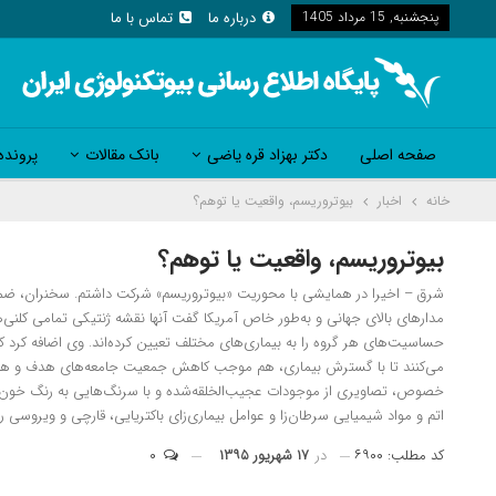
پنجشنبه, 15 مرداد 1405
درباره ما
تماس با ما
صفحه اصلی
دکتر بهزاد قره یاضی
بانک مقالات
پرونده
خانه
اخبار
بیوتروریسم، واقعیت یا توهم؟
بیوتروریسم، واقعیت یا توهم؟
شرق – اخیرا در همایشی با محوریت «بیوتروریسم» شرکت داشتم. سخنران، ضم
مدارهای بالای جهانی و به‌طور خاص آمریکا
خصوص، تصاویری از موجودات عجیب‌الخلقه‌شده و با سرنگ‌هایی به رنگ خون نمای
اتم و مواد شیمیایی سرطان‌زا و عوامل بیماری‌زای باکتریایی، قارچی و ویروسی را
کد مطلب: ۶۹۰۰
در
۱۷ شهریور ۱۳۹۵
۰