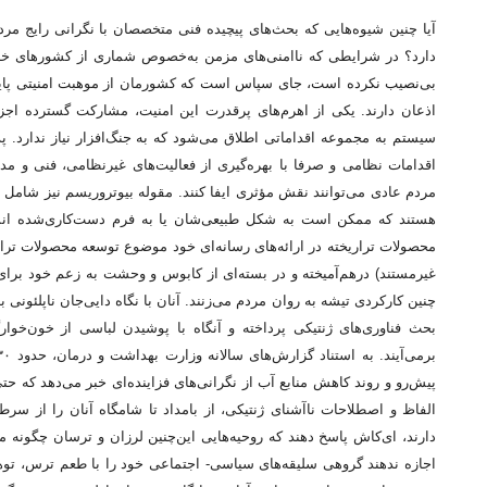
آیا چنین شیوه‌هایی که بحث‌های پیچیده فنی متخصصان با نگرانی رایج مر
دارد؟ در شرایطی که ناامنی‌های مزمن به‌خصوص شماری از کشورهای خاورم
بی‌نصیب نکرده است، جای سپاس است که کشورمان از موهبت امنیتی پایدار ب
اذعان دارند. یکی از اهرم‌های پرقدرت این امنیت، مشارکت گسترده اج
سیستم به مجموعه اقداماتی اطلاق می‌شود که به جنگ‌افزار نیاز ندارد. پ
اقدامات نظامی و صرفا با بهره‌گیری از فعالیت‌های غیرنظامی، فنی و مدیر
مردم عادی می‌توانند نقش مؤثری ایفا کنند. مقوله بیوتروریسم نیز شامل 
هستند که ممکن است به شکل طبیعی‌شان یا به فرم دست‌کاری‌شده انسا
محصولات تراریخته در ارائه‌های رسانه‌ای خود موضوع توسعه محصولات تراریخ
غیرمستند) درهم‌آمیخته و در بسته‌ای از کابوس و وحشت به زعم خود برای آ
چنین کارکردی تیشه به روان مردم می‌زنند. آنان با نگاه دایی‌جان ناپلئونی
بحث فناوری‌های ژنتیکی پرداخته و آنگاه با پوشیدن لباسی از خون‌خو
پیش‌رو و روند کاهش منابع آب از نگرانی‌های فزاینده‌ای خبر می‌دهد که حت
الفاظ و اصطلاحات ناآشنای ژنتیکی، از بامداد تا شامگاه آنان را از س
دارند، ای‌کاش پاسخ دهند که روحیه‌هایی این‌چنین لرزان و ترسان چگونه م
اجازه ندهند گروهی سلیقه‌های سیاسی- اجتماعی خود را با طعم ترس، توهم 