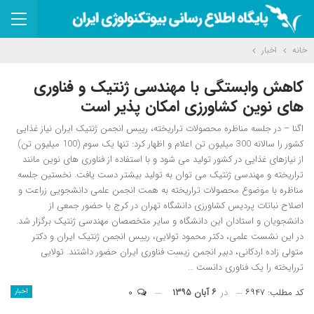
خانه
اخبار
کاهش وابستگی با مهندسی ژنتیک و فناوری
های نوین کشاورزی امکان پذیر است
اگنا – در جلسه مناظره محصولات تراریخته، رییس انجمن ژنتیک ایران نیاز غذایی
کشور را سالانه 300 میلیون تن اعلام و اظهار کرد: تنها یک سوم (100 میلیون تن)
از نیازهای غذایی در کشور تولید می شود و با استفاده از فناوری های نوین مانند
تراریخته و مهندسی ژنتیک می توان به تولید بیشتر دست یافت. نخستین جلسه
مناظره با موضوع محصولات تراریخته به همت انجمن علمی دانشجویی زراعت و
اصلاح نباتات پردیس کشاورزی دانشگاه تهران در کرج با حضور جمعی از
دانشجویان و استادان این دانشگاه و سایر متخصصان مهندسی ژنتیک برگزار شد.
در این نشست علمی، دکتر محمود تولایی، رییس انجمن ژنتیک ایران و دکتر
متولی زاده اردکانی، دبیر انجمن زیست فناوری ایران حضور داشتند. تولایی
تررایخته را یک فناوری دانست …
کد مطلب: ۶۹۴۷
در
۶ آبان ۱۳۹۵
۰
اخبار