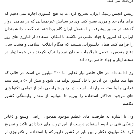
دریافت می کند.
رییس انجمن ژنتیک ایران، تصریح کرد: ما به هیچ کشوری اجازه نمی دهیم که
برای مان حد و مرزی تعیین کند. وی در ستایش غیرتمندانی که در تمامی ادوار
گذشته در مسیر پیشرفت و استقلال ایران گام برداشته اند، گفت: دانشمندان
ایرانی که امروز با جهاد علمی در تلاشند تا امکان استفاده از فناوری های روز
را فراهم کنند همان دلسوزانی هستند که هنگام انقلاب اسلامی و هشت سال
دفاع مقدس با تحمل ناملایمات، میدان نبرد را ترک نکردند و در همه ادوار در
صحنه ایثار و جهاد حاضر بوده اند.
وی ادامه داد: در حال حاضر نیاز غذایی ما ۳۰۰ میلیون تن است در حالی که
تنها صد میلیون تن آن در داخل کشور تولید می شود و بیش از ۵۰ درصد سبد
غذایی ما وابسته به واردات است. در چنین شرایطی باید از تمامی تکنولوژی
های موجود حداکثر استفاده را ببریم تا بتوانیم از مقدار وابستگی کشور
بکاهیم.
وی با اشاره به ظرفیت های عظیم موجود همچون اراضی وسیع و ذخایر
ژنتیکی غنی بر لزوم استفاده درست از این ثروت های خدادادی تاکید و تصریح
کرد: ۵۸ میلیون هکتار زمین بایر در کشور داریم که با استفاده از تکنولوژی از