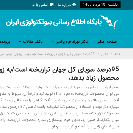
یکشنبه, 18 مرداد 1405
درباره ما
تماس با ما
صفحه اصلی
دکتر بهزاد قره یاضی
بانک مقالات
پرونده
خانه
اخبار
95درصد سویای کل جهان تراریخته است/به زودی برنجی تولید می کنیم که با آب بسیار کم محصول زیاد بدهد.
95درصد سویای کل جهان تراریخته است/به زو
محصول زیاد بدهد.
عصر ایران – مجلس با مصوبه ای که اخیراً داشت تولید و واردات محصولات تراری
می توان محصولات تراریخته(Transgenic) تولید کرد
محصولات تراریخته، مخالفان و موافقان زیادی دارد و این، ایجاب می کند که بر
میان بگذارند.از همین رو، بدون هیچ پیشداوری درباره محصولات تراریخته، با دک
هیروشیمای ژاپن دارد گفت و گو کرده ایم؛ او …