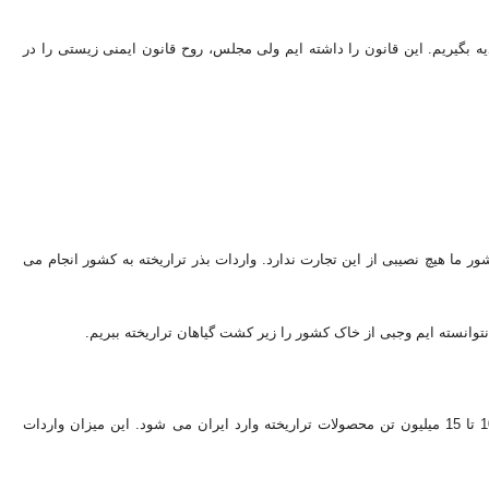
بگیریم. این قانون را داشته ایم ولی مجلس، روح قانون ایمنی زیستی را در
د دلار در سال بازار دارد. کشور ما هیچ نصیبی از این تجارت ندارد. واردات بذر تراریخته به کشور انجام می
انسته ایم وجبی از خاک کشور را زیر کشت گیاهان تراریخته ببریم.
* یک عضو کمیسیون کشاورزی مجلس اعلام کرده است که سالیانه بین 10 تا 15 میلیون تن محصولات تراریخته وارد ایران می شود. این میزان واردات