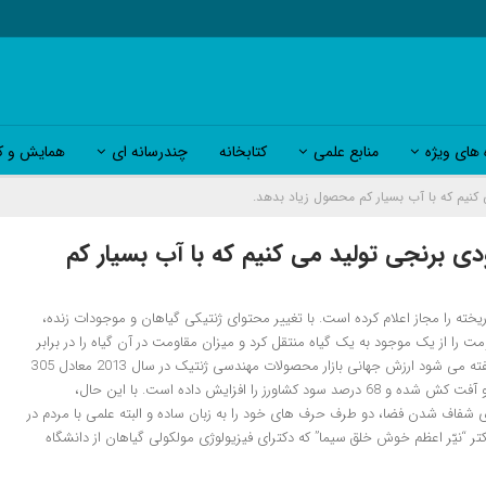
 های ویژه
منابع علمی
کتابخانه
چندرسانه ای
همایش و کا
دی برنجی تولید می کنیم که با آب بسیار کم
خته را مجاز اعلام کرده است. با تغییر محتوای ژنتیکی گیاهان و موجودات زنده،
 و فرضاً ژن مربوط به مقاومت را از یک موجود به یک گیاه منتقل کرد و میزان مقاومت در آن گیاه را در برابر
آفت و بیماری بالا برد و خسارت مالی ناشی از آفات گیاهی را به حداقل رساند. گفته می شود ارزش جهانی بازار محصولات مهندسی ژنتیک در سال 2013 معادل 305
میلیارد دلار بوده و استفاده از محصولات تراریخته باعث کاهش 37 درصدی سم و آفت کش شده و 68 درصد سود کشاورز را افزایش داده است. با این حال،
ای شفاف شدن فضا، دو طرف حرف های خود را به زبان ساده و البته علمی با مردم در
تر “نیّر اعظم خوش خلق سیما” که دکترای فیزیولوژی مولکولی گیاهان از دانشگاه