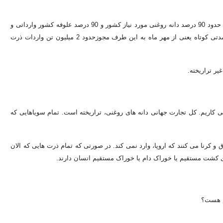
– حدود 5 میلیارد دلار از محصولاتی که وارد کشور می شود تراریخته است. حدود 90 درصد دانه روغنی مورد نیاز کشور و 90 درصد علوفه کشور وارداتی و
تراریخته است. در بازار جهانی تمام سویاهای تولیدی، تراریخته است. در مدتی کوتاه یعنی از مهر ماه به این طرف مجوزحدود 2 میلیون تن واردات ذرت
 نمی کاریم. کل تجارت جهانی دانه های روغنی، تراریخته است. تمام سویاهایی که
افراد در بوق و کرنا می کنند که اروپا، وارد نمی کند. در صورتی که تمام ذرت هایی که الان
برای کشت مستقیم یا خوراک دام یا خوراک مستقیم انسان دارند.
هم هست؟