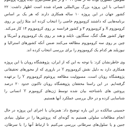
انسانی با این پروژه بزرگ بین‌المللی همراه شده است اظهار داشت: ۲۲
کشور جهان در این پروژه ۱۰ ساله همکاری دارند که هر یک بر اساس
برنامه‌هایی که داشتند کروموزوم خاصی را انتخاب کرده اند مثلا ژاپن بر روی
کروموزوم X و کروموزوم ۳ و کشور فرانسه بر روی کروموزوم ۱۴ کار می‌کند.
چهار کشور هنگ کنگ، سنگاپور، تایلند و هند بر روی یک کروموزوم و آمریکا و
چین بر روی سه کروموزوم مطالعه می‌کنند ضمن آنکه کشورهای استرالیا و
نیوزیلند هر کدام یک کروموزوم را برای بررسی انتخاب کرده اند.
وی خاطرنشان کرد: با توجه به این که از ایران، پژوهشگاه رویان با این پروژه
همکاری دارد به دلیل نقش کروموزوم Y در باروری که از محورهای تحقیقاتی
پژوهشگاه رویان است، مسوولیت مطالعه پروتئوم کروموزوم Y را برعهده
گرفته‌ایم. در این راستا محققان پژوهشگاه رویان تاکنون حدود ۲۰ درصد
پروتئین های ناشناخته بیان شده توسط ژن‌های کروموزم Y انسانی را
شناسایی کرده و در حال بررسی عملکرد آنها هستیم.
حسینی سالکده در این باره توضبح داد: همزمان با اجرای این پروژه در حال
انجام مطالعات سلولی هستیم به گونه‌ای که پروتئین‌ها را در سلول بنیادی
جنین و یا سلول‌های سرطانی بررسی می‌کنیم تا ارتباط آنها را با سرطان،