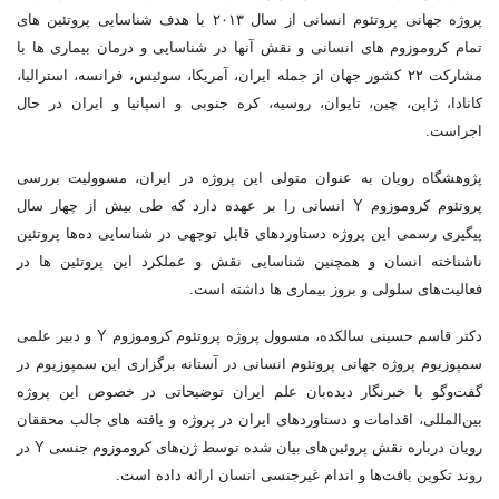
پروژه جهانی پروتئوم انسانی از سال ۲۰۱۳ با هدف شناسایی پروتئین های
تمام کروموزوم های انسانی و نقش آنها در شناسایی و درمان بیماری ها با
مشارکت ۲۲ کشور جهان از جمله ایران، آمریکا، سوئیس، فرانسه، استرالیا،
کانادا، ژاپن، چین، تایوان، روسیه، کره جنوبی و اسپانیا و ایران در حال
اجراست.
پژوهشگاه رویان به عنوان متولی این پروژه در ایران، مسوولیت بررسی
پروتئوم کروموزوم Y انسانی را بر عهده دارد که طی بیش از چهار سال
پیگیری رسمی این پروژه دستاوردهای قابل توجهی در شناسایی ده‌ها پروتئین
ناشناخته انسان و همچنین شناسایی نقش و عملکرد این پروتئین ها در
فعالیت‌های سلولی و بروز بیماری ها داشته است.
دکتر قاسم حسینی سالکده، مسوول پروژه پروتئوم کروموزوم Y و دبیر علمی
سمپوزیوم پروژه جهانی پروتئوم انسانی در آستانه برگزاری این سمپوزیوم در
گفت‌و‌گو با خبرنگار دیده‌بان علم ایران توضیحاتی در خصوص این پروژه
بین‌المللی، اقدامات و دستاوردهای ایران در پروژه و یافته های جالب محققان
رویان درباره نقش پروئین‌های بیان شده توسط ژن‌های کروموزوم جنسی Y در
روند تکوین بافت‌ها و اندام غیرجنسی انسان ارائه داده است.