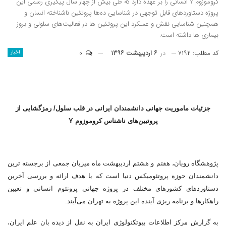
کروموزوم Y انسانی را بر عهده دارد که طی بیش از چهار سال پیگیری رسمی این
پروژه دستاوردهای قابل توجهی در شناسایی ده‌ها پروتئین ناشناخته انسان و
همچنین شناسایی نقش و عملکرد این پروتئین ها در فعالیت‌های سلولی و بروز
بیماری ها داشته است.
کد مطلب: ۷۱۹۲
در
۶ اردیبهشت ۱۳۹۶
۰
اخبار
جزئیات ماموریت جهانی دانشمندان ایرانی در قلب سلول‌/ رمزگشایی از
پروتیین‌های ناشناس کروموزوم Y
پژوهشگاه رویان، هفتم و هشتم اردیبهشت ماه میزبان جمعی از برجسته ترین
دانشمندان حوزه پروتئومیکس دنیا است که با هدف ارائه و بررسی آخرین
دستاوردهای کشورهای مختلف در پروژه جهانی پروتئوم انسانی و تعیین
راهکارها و برنامه ریزی آینده این پروژه به تهران می‌آیند.
به گزارش مرکز اطلاعات بیوتکنولوژی ایران به نقل از دیده بان علم ایران،