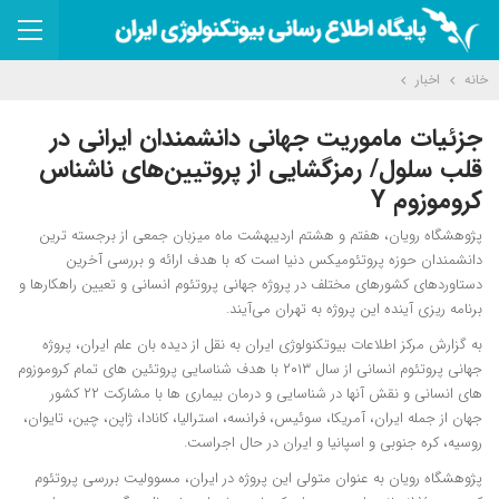
خانه
اخبار
جزئیات ماموریت جهانی دانشمندان ایرانی در
قلب سلول‌/ رمزگشایی از پروتیین‌های ناشناس
کروموزوم Y
پژوهشگاه رویان، هفتم و هشتم اردیبهشت ماه میزبان جمعی از برجسته ترین
دانشمندان حوزه پروتئومیکس دنیا است که با هدف ارائه و بررسی آخرین
دستاوردهای کشورهای مختلف در پروژه جهانی پروتئوم انسانی و تعیین راهکارها و
برنامه ریزی آینده این پروژه به تهران می‌آیند.
به گزارش مرکز اطلاعات بیوتکنولوژی ایران به نقل از دیده بان علم ایران، پروژه
جهانی پروتئوم انسانی از سال ۲۰۱۳ با هدف شناسایی پروتئین های تمام کروموزوم
های انسانی و نقش آنها در شناسایی و درمان بیماری ها با مشارکت ۲۲ کشور
جهان از جمله ایران، آمریکا، سوئیس، فرانسه، استرالیا، کانادا، ژاپن، چین، تایوان،
روسیه، کره جنوبی و اسپانیا و ایران در حال اجراست.
پژوهشگاه رویان به عنوان متولی این پروژه در ایران، مسوولیت بررسی پروتئوم