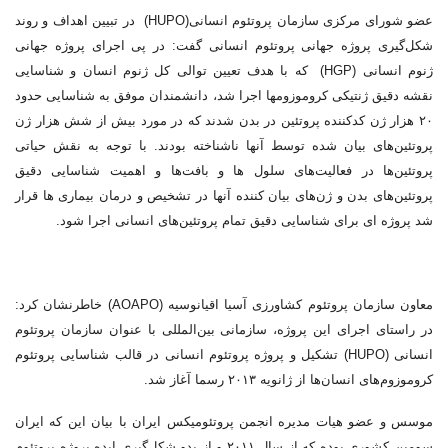
عضو شورای مرکزی سازمان پروتئوم انسانی(HUPO) در تبیین اهداف و روند
شکل‌گیری پروژه جهانی پروتئوم انسانی گفت: در پی اجرای پروژه جهانی
ژنوم انسانی (HGP) که با هدف تعیین توالی کل ژنوم انسان و شناسایی
نقشه دقیق ژنتیکی کروموزومها اجرا شد، دانشمندان موفق به شناسایی حدود
۲۰ هزار ژن کدکننده پروتئین در بدن شدند که در مورد بیش از شش هزار ژن
پروتئین‌های بیان شده توسط آنها ناشناخته بودند. با توجه به نقش حیاتی
پروتئین‌ها در فعالیت‌های سلول ها و بافت‌ها و اهمیت شناسایی دقیق
پروتئین‌های بدن و ژن‌های بیان کننده آنها در تشخیص و درمان بیماری ها قرار
شد پروژه ای برای شناسایی دقیق تمام پروتئین‌های انسانی اجرا شود.
معاون سازمان پروتئوم کشاورزی آسیا اقیانوسیه (AOAPO) خاطرنشان کرد:
در راستای اجرای این پروژه، سازمانی بین‌المللی با عنوان سازمان پروتئوم
انسانی (HUPO) تشکیل و پروژه پروتئوم انسانی در قالب شناسایی پروتئوم
کروموزوم‌های انسان‌ها از ژانویه ۲۰۱۳ رسما آغاز شد.
موسس و عضو هیات مدیره انجمن پروتئومیکس ایران با بیان این که ایران
سومین کشوری بوده که از سال ۲۰۱۱ و از بدو شکل‌گیری ایده پروژه پروتئوم