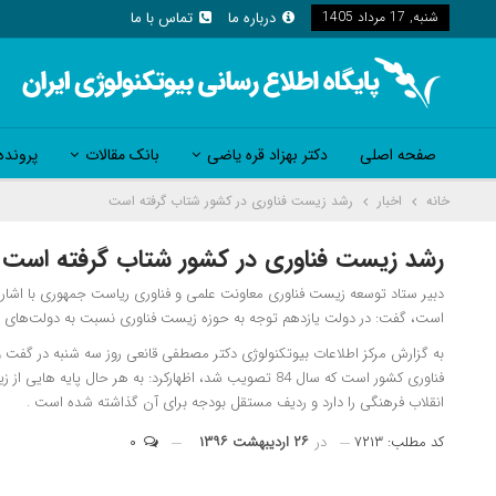
شنبه, 17 مرداد 1405
درباره ما
تماس با ما
صفحه اصلی
دکتر بهزاد قره یاضی
بانک مقالات
پرونده
خانه
اخبار
رشد زیست فناوری در کشور شتاب گرفته است
رشد زیست فناوری در کشور شتاب گرفته است
دبیر ستاد توسعه زیست فناوری معاونت علمی و فناوری ریاست جمهوری با اشاره
است، گفت: در دولت یازدهم توجه به حوزه زیست فناوری نسبت به دولت‌های 
به گزارش مرکز اطلاعات بیوتکنولوژی دکتر مصطفی قانعی روز سه شنبه در گفت و گو
فناوری کشور است که سال 84 تصویب شد، اظهارکرد: به هر ح
انقلاب فرهنگی را دارد و ردیف مستقل بودجه برای آن گذاشته شده است .
کد مطلب: ۷۲۱۳
در
۲۶ اردیبهشت ۱۳۹۶
۰