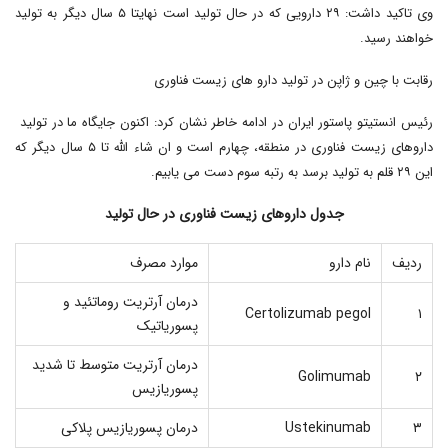
وی تاکید داشت: ۲۹ دارویی که در حال تولید است نهایتا ۵ سال دیگر به تولید
خواهند رسید.
رقابت با چین و ژاپن در تولید دارو های زیست فناوری
رئیس انستیتو پاستور ایران در ادامه خاطر نشان کرد: اکنون جایگاه ما در تولید
داروهای زیست فناوری در منطقه، چهارم است و ان شاء الله تا ۵ سال دیگر که
این ۲۹ قلم به تولید برسد به رتبه سوم دست می یابیم.
جدول داروهای زیست فناوری در حال تولید
ردیف
نام دارو
موارد مصرف
درمان آرتریت روماتئید و
Certolizumab pegol
۱
پسوریاتیک
درمان آرتریت متوسط تا شدید
Golimumab
۲
پسوریازیس
۳
Ustekinumab
درمان پسوریازیس پلاکی