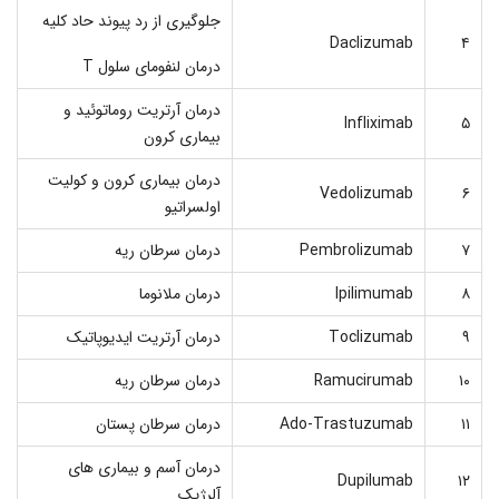
جلوگیری از رد پیوند حاد کلیه
Daclizumab
۴
درمان لنفومای سلول T
درمان آرتریت روماتوئید و
Infliximab
۵
بیماری کرون
درمان بیماری کرون و کولیت
Vedolizumab
۶
اولسراتیو
۷
Pembrolizumab
درمان سرطان ریه
۸
Ipilimumab
درمان ملانوما
۹
Toclizumab
درمان آرتریت ایدیوپاتیک
۱۰
Ramucirumab
درمان سرطان ریه
۱۱
Ado-Trastuzumab
درمان سرطان پستان
درمان آسم و بیماری های
Dupilumab
۱۲
آلرژیک