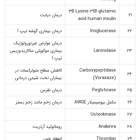
۳B-Lysine-۲۹B-glutamic
۲۱
درمان دیابت
acid-human insulin
۲۲
Imiglucerase
درمان بیماری گوشه تیپ I
درمان عوارض غیرنورولوژیک
۲۳
Laronidase
بیماری موکوپلی ساکاریدوزیس
تیپ I
Carboxypeptidase
کاهش سطح متوترکسات در
۲۴
(Voraxaze)
بیماران تحت شیمی درمانی
۲۵
Pegloticase
درمان نقرس
۲۶
مکمل بیوسیمیلار AWGE
درمان زخم مانند زخم بستر
Usteokinase
۲۷
۲۸
Anakinra
روماتوئید آرتریت
۲۹
Thrombin
انعقاد خون