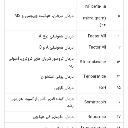
INF beta- ۱a
۱۰
درمان سرطان، هپاتیت ویروسی و MS
(micro gram
۴۴)
۱۱
Factor VIII
درمان هموفیلی نوع A
۱۲
Factor VII
درمان هموفیلی A و B
درمان ترومبوز شریان های کرونری، آمبولی
Streptokinase
۱۳
ریه
۱۴
Teriparatide
درمان پوکی استخوان
۱۵
FSH
درمان نازایی
درمان کوتاه قدی ناشی از کمبود هورمون
Somatropin
۱۶
رشد
۱۷
Rituximab
درمان لنفومای غیر هوکچین