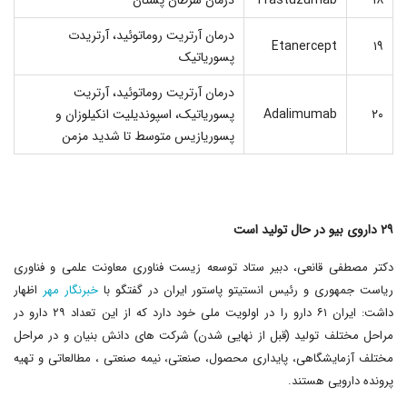
۱۸
Trastuzumab
درمان سرطان پستان
درمان آرتریت روماتوئید، آرتریدت
Etanercept
۱۹
پسوریاتیک
درمان آرتریت روماتوئید، آرتریت
۲۰
Adalimumab
پسوریاتیک، اسپوندیلیت انکیلوزان و
پسوریازیس متوسط تا شدید مزمن
۲۹ داروی بیو در حال تولید است
دکتر مصطفی قانعی، دبیر ستاد توسعه زیست فناوری معاونت علمی و فناوری
ریاست جمهوری و رئیس انستیتو پاستور ایران در گفتگو با
خبرنگار مهر
اظهار
داشت: ایران ۶۱ دارو را در اولویت ملی خود دارد که از این تعداد ۲۹ دارو در
مراحل مختلف تولید (قبل از نهایی شدن) شرکت های دانش بنیان و در مراحل
مختلف آزمایشگاهی، پایداری محصول، صنعتی، نیمه صنعتی ، مطالعاتی و تهیه
پرونده دارویی هستند.