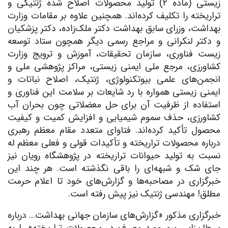
زیستی (ماده ۲) تولید محصولات اصلاح شده ژنتیکی و
تراریخته را تکلیف کرده‌اند. همچنین علاوه بر مقامات وزارت
بهداشت، وزرای سابق بهداشت دکتر ملک‌زاده، دکتر پزشکیان
و دکتر لنکرانی و مراجع رسمی دیگر همچون ستاد توسعه
زیست فناوری، سازمان تحقیقات، آموزش و ترویج وزارت
کشاورزی، مرجع ملی ایمنی زیستی، مراکز پژوهشی ملی و
انجمن‌های علمی بیوتکنولوژی، ژنتیک، اصلاح نباتات و
ایمنی زیستی همواره با رد شایعات بر سلامت این فناوری و
استفاده از ظرفیت آن برای حل معضلاتی چون بحران آب
کشاورزی، حذف سموم شیمیایی و افزایش کمیت و کیفیت
محصول تأکید کرده‌اند. فتاوای متعدد مقام معظم رهبری
درباره محصولات تراریخته و تأکیدات قولی و فعلی معظم له
نسبت به تولید حیوانات تراریخته در پژوهشگاه رویان نیز
جای شک و شبهه‌ای را باقی نگذشته است. هر چند این
خبرگزاری در مصاحبه‌ها و گزارش‌های خود تا اعلام حرمت
مطلق! مهندسی ژنتیک نیز پیش رفته است.
خبرگزاری مذکور «گزارش‌های سازمان جهانی بهداشت… درباره