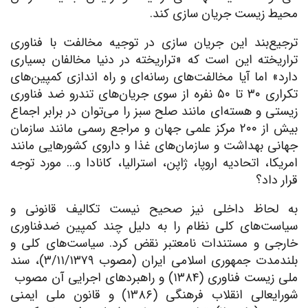
محیط زیست جریان سازی کند.
ترجیع‌بند این جریان سازی در توجیه مخالفت با فناوری
تراریخته این است که «تراریخته در دنیا مخالفان بسیاری
دارد» اما آیا مخالفت‌های رسانه‌ای و راه اندازی کمپین‌های
تکراری ۳۰ تا ۵۰ نفره از سوی جریان‌های تندرو ضد فناوری
زیستی و هسته‌ای مانند صلح سبز را می‌توان در برابر اجماع
بیش از ۲۰۰ مرکز علمی جهان و مراجع رسمی مانند سازمان
جهانی بهداشت و سازمان‌های غذا و داروی کشورهایی مانند
امریکا، اتحادیه اروپا، ژاپن، استرالیا، کانادا و… مورد توجه
قرار داد؟
به لحاظ داخلی نیز صحیح نیست تکالیف قانونی و
سیاست‌های کلی نظام را به دلیل چند کمپین ضدفناوری
خارجی و مستندات نامعتبر نقض کرد. سیاست‌های کلی و
بلندمدت جمهوری اسلامی ایران (مصوب ۳/۱۱/۱۳۷۹)، سند
ملی زیست فناوری (۱۳۸۴) و راهبردهای اجرایی آن مصوب
شورایعالی انقلاب فرهنگی (۱۳۸۶) و قانون ملی ایمنی