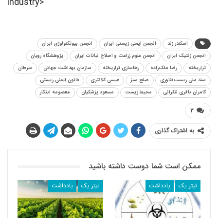
industry>
اسکندر زند
انجمن ایمنی زیستی ایران
انجمن بیوتکنولوژی ایران
انجمن ژنتیک ایران
انجمن علوم زراعت و اصلاح نباتات ایران
پژوهشگاه رویان
تراریخته
رضا ملک‌زاده
رهاسازی تراریخته
سازمان بهداشت جهانی
سرطان
سند ملی زیست‌فناوری
صلح سبز
عیسی کلانتری
قانون ایمنی زیستی
کامران باقری لنکرانی
محیط زیست
مسعود پزشکیان
معصومه ابتکار
۳
به اشتراک گذاری
ممکن است شما دوست داشته باشید
تیتر یک
یادداشت
تیتر یک
یادداشت