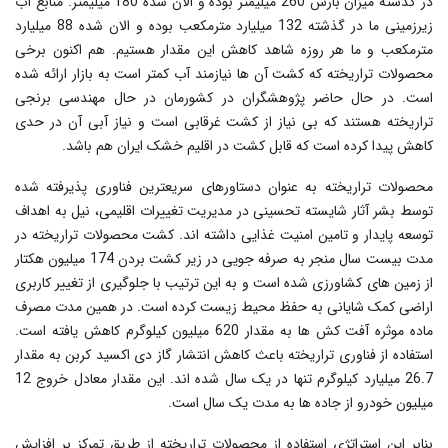
در گذشته میزان بارش 260 میلیمتر بوده و الان شده 180 میلیمتر. منابع آب
زیرزمینی ما در گذشته 132 میلیارد مترمکعب بوده و الان شده 88 میلیارد
مترمکعب و ما هر روزه شاهد کاهش این مقدار هستیم. هم اکنون برخی
محصولات تراریخته که کشت آن ها نیازمند آب کمتر است به بازار ارائه شده
است. در حال حاضر پژوهشگران در کشورمان در حال مهندسی برنجی
تراریخته هستند که بی نیاز از کشت غرقابی است و نیاز آبی آن در حدی
کاهش پیدا کرده است که قابل کشت در اقلیم خشک ایران هم باشد.
محصولات تراریخته به عنوان دستاورهای سریعترین فناوری پذیرفته شده
توسط بشر آثار شایسته تحسینی در مدیریت تغییرات اقلیمی، نیل به اهداف
توسعه پایدار و تامین امنیت غذایی داشته اند. کشت محصولات تراریخته در
مدت بیست سال منجر به صرفه جویی در زیر کشت بردن 174 میلیون هکتار
از زمین های کشاورزی شده است و به این ترتیب با جلوگیری از تغییر کاربری
اراضی کمک شایانی به حفظ محیط زیست کرده است. در همین مدت مصرف
ماده موثره آفت کش ها به مقدار 620 میلیون کیلوگرم کاهش یافته است.
استفاده از فناوری تراریخته باعث کاهش انتشار گاز دی اکسید کربن به مقدار
26.7 میلیارد کیلوگرم تنها در یک سال شده اند. این مقدار معادل خروج 12
میلیون خودرو از جاده ها به مدت یک سال است.
بنابر این استراتژی استفاده از محصولات تراریخته از طریق تمرکز بر افزایش