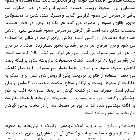
ترکیبات شیمیایی آلاینده تنها گوشه ای از مخاطرات ثابت شده استفاده از سموم
شیمیایی برای محیط زیست هستند. کشاورزانی که در حین عملیات سم
پاشی در معرض این سموم قرار می گیرند و مصرف کننده هایی که محصولاتی
حاوی بقایای سموم را مصرف می کنند هر یک به نوعی در خطر هستند.
تحقیقات نشان داده است قرار گرفتن در معرض سموم شیمیایی یکی از دلایل
عمده ابتلا به سرطان در کشور است. بخش زیادی از سم در شالیزارها استفاده
می شود و نرخ سرطان نیز در نوار شمالی کشور بسیار زیاد است. ما در ایران
27 هزار تن سم مصرف می کنیم. سهم هر ایرانی در کشور 400 گرم سم است.
این رقم در اروپا 70 گرم است. کشت محصولات تراریخته علاوه بر اینکه باعث
کاهش مصرف سموم می شود و بعضا مقدار سم مصرفی را به صفر کاهش
می دهد. استفاده از فناوری تراریخته یکی از روش های ایمن برای کمک به
حفاظت از محیط زیست و ارتقای سطح سلامت محصولات کشاورزی برای
انسان است. مصرف سم در کشت گیاهان تراریخته مقاوم به آفت به طور
چشمگیری کاهش می یابد.بسیاری از محصولات تراریخته با هدف مقاومت
به آفات مهندسی شده اند که این امر مصرف سم را در کشت برخی گیاهان
تراریخته به صفر رسانده است.
بحث‌های دیگری نیز درباره کمک مهندسی ژنتیک و تراریخته به محیط
زیست از طریق حفظ منابع آب و کاهش آن در کشاورزی مطرح شده است.