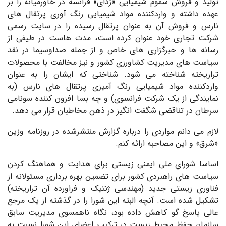
تولید و فروش سموم شیمیایی «زدای» فرانسه در خاورمیانه را بر
عهده داشته و واردکننده مواد شیمیایی رنگ آوری پرتقال های
نارس و فروش آن به عنوان پرتقال رسیده را در سایت رسمی
شرکت تجاری خود عنوان کرده است، مدت هاست در طیفی از
رسانه ها و خبرگزاری های خاص و از جمله صداوسیما در نقد
سیاست های مدیریت کشاورزی کشور و نیز مخالفت با محصولات
تراریخته شناخته می شود. شناختی که ایشان را به عنوان
واردکننده مواد شیمیایی رنگ آمیزی پرتقال های نارس (به
نمایندگی از یک شرکت فرانسوی) و چه بسا افزون کننده سونامی
سرطان در تناقضی شگفت انگیز در ذهن مخاطبان قرار می دهد.
لازم می دانم مواردی را درباره گزارش منتشرشده در روزنامه وزین
«شرق» و این مصاحبه ارائه کنم.
اساسا شورای ملی ایمنی زیستی برای هدایت و هماهنگ کردن
سیاست های راهبردی کشور برای تضمین بهره برداری مسئولانه از
فناوری زیستی جدید (مهندسی ژنتیک و فراورده آن تراریخته)
تشکیل شده است. آنچه البته این شورا را در گذشته از یک مرجع
عالی پاسخ گو کاهش داده بود، نگاه ناهمسوی مدیریت سابق
سازمان حفظ محیط زیست در ترکیب اعضای این شورا نسبت به