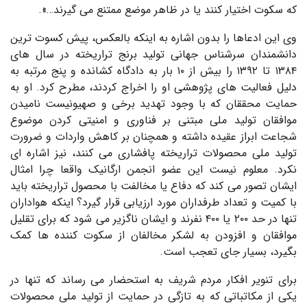
که سکوت اختیار کنند یا در ظاهر موضع ممتنع می گیرند…».
وی این ادعاها را بدون اشاره به اینکه بالعکس، پیش کسوت ترین
دانشمندان سرشناس جهانی تولید برنج تراریخته در سال های
۱۳۸۴ تا ۱۳۹۲ را بیش از ۱۰ بار به دادگاه کشانده و پنج مرتبه به
دلیل فعالیت های پژوهشی او را اخراج کردند، مطرح کرد. او به
حمایت محققان که با وجود تهدید برخی و صهیونیست نامیدن
موافقان تولید ملی مبتنی بر فناوری و امنیتی کردن موضوع
شجاعت ابراز عقیده داشته و همچنان بر کاهش واردات و ضرورت
تولید ملی محصولات تراریخته پافشاری می کنند، نیز اشاره ای
نکرد. معلوم نیست این عضو انجمن ارگانیک واقعا چرا امثال
ایشان تصور می کند که دفاع یا مخالفت با محصول تراریخته باید
با کمیت و تعداد طرفداران مورد ارزیابی قرار گیرد؟ اینکه هواداران
تنها در حد ۲۰۰ یا ۴۰۰ نفرند و ایشان ناگزیر می شود که برای تقلیل
موافقان و افزودن به لشکر مخالفان از سکوت کننده ها کمک
بگیرد، بسیار جای تعجب است.
برای تنویر افکار مردم شریف به استحضار می رساند که تنها در
یکی از مکاتباتی که به تازگی در حمایت از تولید ملی محصولات