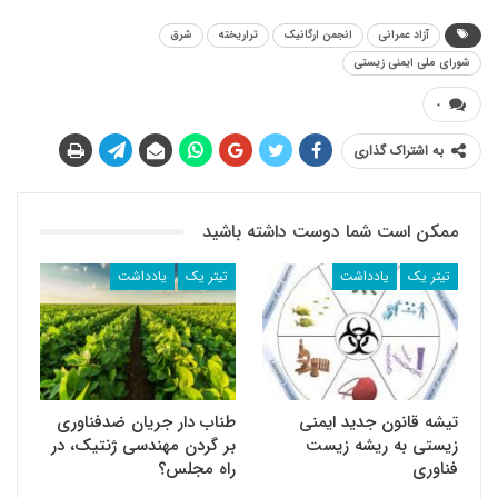
آزاد عمرانی
انجمن ارگانیک
تراریخته
شرق
شورای ملی ایمنی زیستی
۰
به اشتراک گذاری
ممکن است شما دوست داشته باشید
تیتر یک
یادداشت
تیتر یک
یادداشت
تیشه قانون جدید ایمنی
طناب دار جریان ضد‌فناوری
زیستی به ریشه زیست
بر گردن مهندسی ژنتیک، در
فناوری
راه مجلس؟