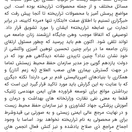
مسائل مختلف و از جمله محصولات تراریخته بوده است. این
مواضع پرسش آمیز با محصولات تراریخته تا آنجا پیش رفت که
خبرگزاری تسنیم با اطلاق صفت «ابتکار؛ تنها «مرد» کابینه، در برابر
تجارت بی ضابطه تراریخته» ایشان را مورد تشویق قرار داد.
توصیفی که اتفاقا موجب وهن جایگاه ارزشمند زنان جامعه می
تواند تلقی شود. اکنون هم باید پرسید که چطور مسئول ارتقای
زنان جامعه ما در برابر چنین تحسین توهین آمیزی واکنشی از
خود نشان نداد؟ چنین تاییدی نشانه دیدگاهی هم بود که در
دولت یازدهم گویی جز مدیر سازمان حفظ محیط زیستش تماما
در جهت گسترش بیماری های صعب العلاج (به زعم آنان) و
همکاری با بنیادهای امپریالیستی قدم بر می دارند! نکته دیگری
که با عنایت به این گزارش باید مورد تاکید قرار گیرد این است که
برداشتن موانع برای توسعه فراورده های ایمن مهندسی ژنتیک
قطعا به معنی نفی نظارت وزارتخانه های بهداشت و درمان و
آموزش پزشکی، جهاد کشاورزی و نیز سازمان حفظ محیط زیست
و در نهایت مرجع عالی ایمنی زیستی و به صورتی بی قیدوشرط
برای هر محصولی به نام تراریخته نخواهد بود. اساسا با وجود
اجماع مراجع ذی صلاح یادشده و نیز کنش فعال انجمن های