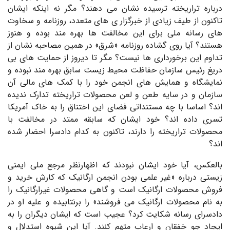
درباره تراریخته ترسیده نشان می دهند؟ مگر نه اینکه ایشان
تاکنون از طیف زیادی از خبرگزار ی های متعدد، روزنامه و سخاوت
های رسانه ملی برای این مخالفت ها بهره مند بوده و هنوز
هستند؟ آیا روی گشاده روزنامه «شرق» در همین مصاحبه نشان از
تداوم این برخورداری ها نیست؟ مگر تا دیروز از حمایت های بی
دریغ رئیس سازمان حفاظت محیط زیست سابق بهره مند نبوده و
نمایشگاه و همایش های انجمن خود را با کمک های مالی آن
سازمان و در سایه طعن و لعن محصولات تراریخته تدارک ندیده
اند؟ اساسا با چه مستنداتی فضای این اختناق را به خاک آمریکا
تسری داده اند؟ خود ایشان که سابقه ممتد در مخالفت با
محصولات تراریخته را دارند، تاکنون به کدام دادسرا احضار شده
اند؟
بالعکس، آیا خود ایشان نبودند که اظهارنظر مرجع ملی ایمنی
زیستی درباره «غیر علمی بودن انجمن ارگانیک که کارش خرید و
فروش محصولات ارگانیک است و گاهی محصولات غیرارگانیک را
به نام محصولات ارگانیک می فروشند» را برنتابیده و علیه او در
دادسرای رسانه شکایت کرد؟ عجیب است که ایشان دیگران را به
ایجاد جو خفقان و ارعاب متهم کنند. آیا این شیوه استدلال و