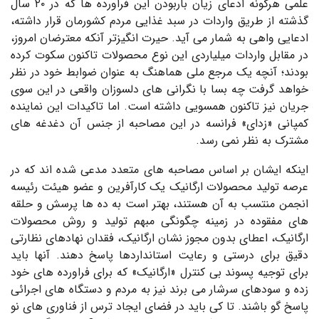
علمی هرگونه ادعای زیان باربودن این فراورده ها که در ۲۰ سال
گذشته از طریق واردات در سبد غذایی مردم کشورمان قرار داشته،
ادعایی واهی به شمار می آید. حیرت انگیزتر آنکه معترضان امروز،
در مقابل واردات میلیاردی این نوع محصولات تاکنون سکوت کرده
بودند؛ آنچه یک مرجع ملی هماهنگ به عنوان ضوابط خود در نظر
خواهد گرفت چه بسا با نگرانی های دلسوزان واقعی در این سوی
جریان نیز تاکنون همسویی داشته است. اما تاکیدات این نماینده
کمپانی «زدای» فرانسه در این مصاحبه از جنس آن دغدغه های
مشترک به نظر نمی رسد.
اینکه ایشان بر اساس مصاحبه های متعدد مدعی شده اند که در
عرصه تولید محصولات ارگانیک یک کارآفرین و عضو هیئت رئیسه
انجمن منتسب به آن هستند، بهتر است به ده ها پرسش و حلقه
های مفقوده در زمینه چگونگی مبهم تولید و روش محصولات
ارگانیک، اعطای بدون مجوز نشان ارگانیک، فقدان نهادهای نظارتی
دقیق برای درستی و رعایت استانداردها پاسخ دهند. آنها باید
برای توجیه پسوند بی کنترل «ارگانیک» که برای فراورده های خود
زده و سودهای سرشار می برند نیز به مردم و دستگاه های اجرائی
پاسخ گو باشند. تا کی باید در فضای ایجاد ترس از فناوری های نو