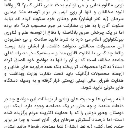
نوعی مظلوم نمایی را می توانیم بحث علمی تلقی کنیم؟ اگر واقعا
انبوه مخالفان و تنها از روی ترس در برابر توسعه مثلا بیماری
سرطان (به نظر ایشان) هم وطنان خود سکوت کرده اند نباید
سکوت آنان را به عنوان مشارکت در جرم محسوب کرد؟ نام برده
اما در یک چرخش سریع بلافاصله با دفاع از توسعه علم و فناوری
بیوتکنولوژی اعلام می دارد به شرط تایید سلامت و بی خطربودن
این محصولات مخالفتی نخواهد داشت. از ایشان باید پرسید
واقعا چه کسی با نظارت قانون مند و سیستمیک در مصرف غذای
جامعه مخالف است که او آن را تنها به مواضع خود الصاق کرده
است؟ نه تنها محصولات تراریخته بلکه همه فراورده های غذایی و
ازجمله محصولات ارگانیک باید تحت نظارت وزارت بهداشت و
هدایت شورای عالی ایمنی زیستی قرار گرفته و به وسیله دستگاه
های متولی تایید شوند.
البته پرسش ها و حیرت های زیادی از نوسانات این مواضع چه در
دفعات متعدد و چه حتی در یک مصاحبه وجود دارد. اینکه این
دوستان چطور دولتی را که با حمایت اکثریت مردم برگزیده شده
است؛ اما درصدد گسترش سرطان برای آنان است و چرا در برابر
چنین نسل کشی (به نظر ایشان) تنها معدودی شجاع مانند ایشان