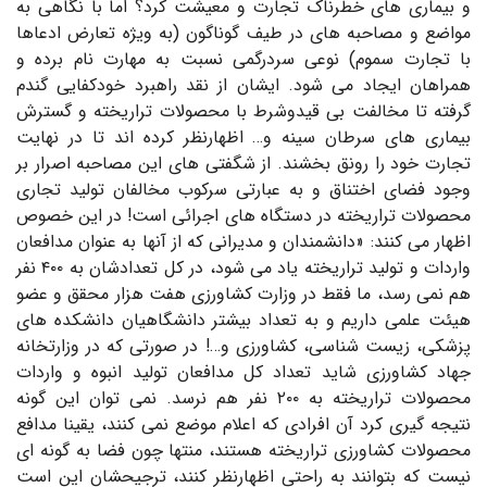
و بیماری های خطرناک تجارت و معیشت کرد؟ اما با نگاهی به
مواضع و مصاحبه های در طیف گوناگون (به ویژه تعارض ادعاها
با تجارت سموم) نوعی سردرگمی نسبت به مهارت نام برده و
همراهان ایجاد می شود. ایشان از نقد راهبرد خودکفایی گندم
گرفته تا مخالفت بی قیدوشرط با محصولات تراریخته و گسترش
بیماری های سرطان سینه و… اظهارنظر کرده اند تا در نهایت
تجارت خود را رونق بخشند. از شگفتی های این مصاحبه اصرار بر
وجود فضای اختناق و به عبارتی سرکوب مخالفان تولید تجاری
محصولات تراریخته در دستگاه های اجرائی است! در این خصوص
اظهار می کنند: «دانشمندان و مدیرانی که از آنها به عنوان مدافعان
واردات و تولید تراریخته یاد می شود، در کل تعدادشان به ۴۰۰ نفر
هم نمی رسد، ما فقط در وزارت کشاورزی هفت هزار محقق و عضو
هیئت علمی داریم و به تعداد بیشتر دانشگاهیان دانشکده های
پزشکی، زیست شناسی، کشاورزی و…! در صورتی که در وزارتخانه
جهاد کشاورزی شاید تعداد کل مدافعان تولید انبوه و واردات
محصولات تراریخته به ۲۰۰ نفر هم نرسد. نمی توان این گونه
نتیجه گیری کرد آن افرادی که اعلام موضع نمی کنند، یقینا مدافع
محصولات کشاورزی تراریخته هستند، منتها چون فضا به گونه ای
نیست که بتوانند به راحتی اظهارنظر کنند، ترجیحشان این است