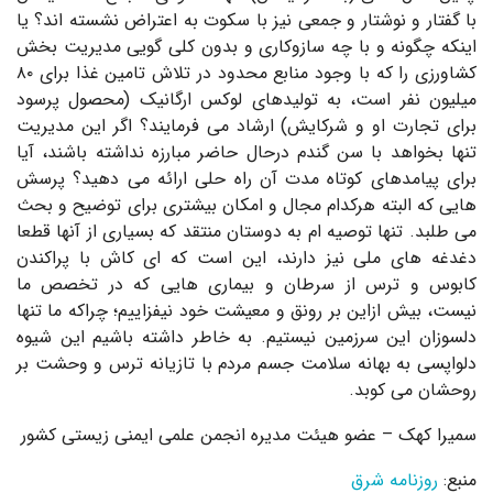
با گفتار و نوشتار و جمعی نیز با سکوت به اعتراض نشسته اند؟ یا
اینکه چگونه و با چه سازوکاری و بدون کلی گویی مدیریت بخش
کشاورزی را که با وجود منابع محدود در تلاش تامین غذا برای ۸۰
میلیون نفر است، به تولیدهای لوکس ارگانیک (محصول پرسود
برای تجارت او و شرکایش) ارشاد می فرمایند؟ اگر این مدیریت
تنها بخواهد با سن گندم درحال حاضر مبارزه نداشته باشند، آیا
برای پیامدهای کوتاه مدت آن راه حلی ارائه می دهید؟ پرسش
هایی که البته هرکدام مجال و امکان بیشتری برای توضیح و بحث
می طلبد. تنها توصیه ام به دوستان منتقد که بسیاری از آنها قطعا
دغدغه های ملی نیز دارند، این است که ای کاش با پراکندن
کابوس و ترس از سرطان و بیماری هایی که در تخصص ما
نیست، بیش ازاین بر رونق و معیشت خود نیفزاییم؛ چراکه ما تنها
دلسوزان این سرزمین نیستیم. به خاطر داشته باشیم این شیوه
دلواپسی به بهانه سلامت جسم مردم با تازیانه ترس و وحشت بر
روحشان می کوبد.
سمیرا کهک –
عضو هیئت مدیره انجمن علمی ایمنی زیستی کشور
منبع:
روزنامه شرق