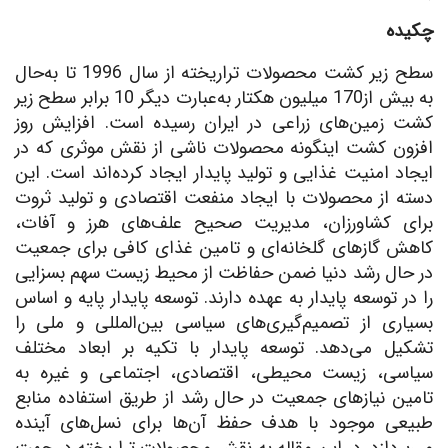
چکیده
سطح زیر کشت محصولات تراریخته از سال 1996 تا به‌حال
به بیش از170 میلیون هکتار به‌عبارت دیگر 10 برابر سطح زیر
کشت زمین‌های زراعی در ایران رسیده است. افزایش روز
افزون کشت اینگونه محصولات ناشی از نقش موثری که در
ایجاد امنیت غذایی و تولید پایدار ایجاد کرده‌اند است. این
دسته از محصولات با ایجاد منفعت اقتصادی و تولید ثروت
برای کشاورزان، مدیریت صحیح علف‌های هرز و آفات،
کاهش گازهای گلخانه‌ای و تامین غذای کافی برای جمعیت
در حال رشد دنیا ضمن حفاظت از محیط زیست سهم بسزایی
را در توسعه پایدار به عهده دارند. توسعه پایدار پایه و اساس
بسیاری از تصمیم‌گیری‌های سیاسی بین‌المللی و ملی را
تشکیل می‌دهد. توسعه پایدار با تکیه بر ابعاد مختلف
سیاسی، زیست محیطی، اقتصادی، اجتماعی و غیره به
تامین نیازهای جمعیت در حال رشد از طریق استفاده منابع
طبیعی موجود با هدف حفظ آن‌ها برای نسل‌های آینده
می‌پردازد. در این مقاله به نقش محصولات تراریخته در جهت