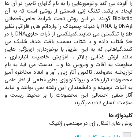
را آلوده می کند و تومورهایی را به نام گالهای تاجی در آن ها
ایجاد م یکند. تفنگ ژنی قسمتی از روشی است که به آن
Biolistic گویند. در این روش تحت شرایط خاص،قطعاتی
ازDNA یا RNA با دنباله چسبناک را وارداتم های فلزاتی نظیر
طلا یا تنگستن می نمایند.کمپلکسی از ذرات حاویDNA را در
خلا شتاب داده و با شتاب بسمت بافت هدف شلیک می
کنند.گیاهانی که به این طریق با برخورداری ازویژگی هایی
مانند ارزش غذایی بالاتر ، افزایش خاصیت انبارداری ،
مقاومت به آفات و ویروس ها و….. بدست می آید به نام
تراریخته معروفند. تاکنون آثار زیان آور و ابعاد مخاطره آمیز
محصولات تراریخته و بیوتکنولوژی بطور قطعی از نظر علمی
به اثبات نرسیده و دانشمندان این رشته نمی توانند و نباید
آثار منفی احتمالی این محصولات را بر محیط زیست و
سلامت انسان نادیده بگیرند.
کلیدواژه ها
روش های انتقال ژن در مهندسی ژنتیک