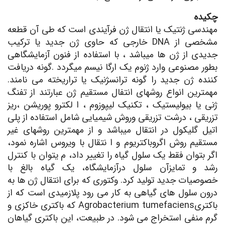
چکیده
مهندسی ژنتیک یا انتقال ژن فرآیندی است که طی آن قطعه
مشخصی از DNA خارجی که حاوی ژن جدید یا ترکیب
جدیدی از ژن ها میباشد ، با استفاده از فنون آزمایشگاهی
بطور مصنوعی وارد ژنوم یک ارگا نیسم میگردد .گونه دریافت
کننده ژن جدید را گونه ترانسژنیک یا تراریخته می نامند.
مهمترین انواع روشهای انتفال مستقیم ژن عبارتند از تفنگ
ژنی یا بیولیستیک ، تکنیک لیپوزوم ، ا لکترو پوریشن ،ریز
تزریقی ، درشت تزریقی وروش شیمیایی شامل استفاده از پلی
اتیل گلیکول در انتقال میباشد و از مهمترین روشهای غیر
مستقیم روش اگروباکتریوم و ا نتقال با ویروس اشاره نمود،
اگر بتوان فقط یک سلول گیاه را تغییر داد، م یتوان با کنترل
رشد و تمایزآن سلول درآزمایشگاه، یک گیاه بالغ با
خصوصیات جدید تولید کرد. وکتوری که برای انتقال ژن ها به
درون سلول های گیاهی به کار می رود پلازمیدی است که از
باکتریAgrobacterium tumefaciens که باکتری خاکزی و
گرم منفی استخراج می شود. در طبیعت، این باکتری گیاهان