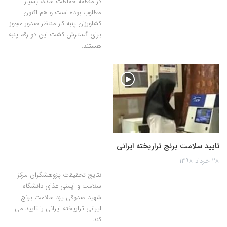
در منطقه حفاظت شده، بسیار
مطلوب بوده است و هم اکنون
کشاورزان پنبه کار منتظر صدور مجوز
برای گسترش کشت این دو رقم پنبه
هستند.
تایید سلامت برنج تراریخته ایرانی
۲۸ خرداد ۱۳۹۸
نتایج تحقیقات پژوهشگران مرکز
سلامت و ایمنی غذای دانشگاه
شهید صدوقی یزد سلامت برنج
ایرانی تراریخته ایرانی را تایید می
کند.