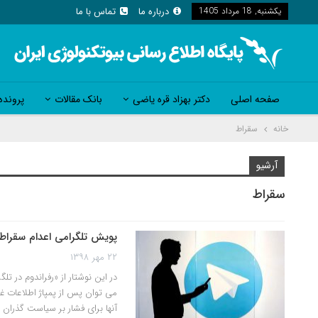
یکشنبه, 18 مرداد 1405
درباره ما
تماس با ما
صفحه اصلی
دکتر بهزاد قره یاضی
بانک مقالات
پرونده
خانه
سقراط
آرشیو
سقراط
پویش تلگرامی اعدام سقراط
۲۲ مهر ۱۳۹۸
در این نوشتار از «رفراندوم در تل
می توان پس از پمپاژ اطلاعات غ
آنها برای فشار بر سیاست گذران ب