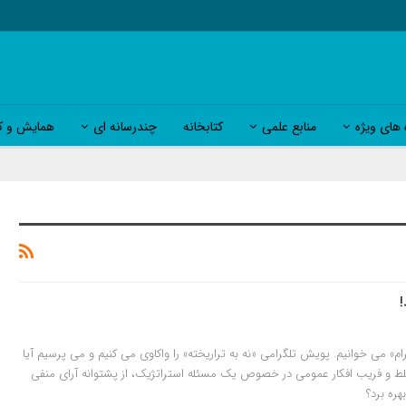
 های ویژه
منابع علمی
کتابخانه
چندرسانه ای
همایش و کا
!
گرام» می خوانیم. پویش تلگرامی «نه به تراریخته» را واکاوی می کنیم و می پرسیم آیا
لط و فریب افکار عمومی در خصوص یک مسئله استراتژیک، از پشتوانه آرای منفی
هره برد؟