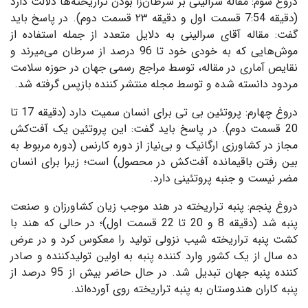
دروغ‌ سوم: مقاله سرالینی بر سرطان‌زا بودن تراریخته‌ها دلالت دارد
(دقیقه 7:54 قسمت اول و دقیقه ۲۳ قسمت دوم). در پاسخ باید
گفت: مقاله آقای سرالینی به دلایل متعدد از جمله استفاده از
موش‌هایی که به خودی خود تا 96 درصد از سرطان می‌میرند و
نقایص آماری در مقاله، توسط مراجع رسمی جهان در حوزه سلامت
مردود دانسته شده و توسط مجله منتشر کننده بازپس گرفته شد.
دروغ‌ چهارم: پروتئین بی تی برای انسان سمیت دارد (دقیقه 17 تا
20 قسمت دوم). در پاسخ باید گفت: این پروتئین یک آفت‌کش
مجاز در کشاورزی ارگانیک و بی‌نیاز از دوره کارنس (دوره مربوط به
بین رفتن باقیمانده آفت‌کش در محصول) است؛ زیرا برای انسان
مضر نیست و جنبه پروتئینی دارد.
دروغ‌ پنجم: پنبه تراریخته در هند موجب زیان کشاورزان و صنعت
پنبه شد (دقیقه 8 و 20 تا 22 قسمت اول)؛ در حالی که هند با
کشت پنبه تراریخته شیب نزولی تولید را معکوس کرد و در عرض
ده سال از یک کشور وارد کننده پنبه به اولین تولیدکننده و صادر
کننده پنبه جهان تبدیل شد. در حال حاضر بیش از 95 درصد از
پنبه کاران هندوستان به پنبه تراریخته روی آورده‌اند.