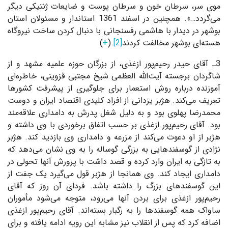
موی سر، سرطان خون و سرطان پوست و ضایعات ژنتیکی دیگر
می‌گردد…». همچنین در اسفند 1361 استاندار و مسئولان استان‌
بوشهر در دیدار با هاشمی رفسنجانی با دنبال کردن ساخت نیروگاه‌
هسته‌ای بوشهر مخالفت کردند
[2]
.(
+
)
3ـ آقای حیدر رحیم‌پور ازغذی، از بزرگان حوزه علمیه مشهد و از
شاگردان برجسته آیت‌الله العظمی شیخ مجتبی قزوینی، خاطره‌ای
آموزنده درباره روش استعمار برای جلوگیری از پیشرفت کشورها
تعریف می‌کند. هژبر یزدانی از افراد کلیدی اقتصاد ایران و دوست
محمدرضا پهلوی بود و به دلیل شغل پدرش به دامداری علاقه‌مند
بود. آقای رحیم‌پور ازغذی بر حسب اتفاق برخوردی با وی داشته و
هژبر از او دعوت می‌کند از مزرعه و دامداری وی بازدید کند. هژبر
نژادی از گوسفندهایی به بزرگی گوساله را به وی نشان می‌دهد که
به تازگی به ایران وارد کرده و قصد داشت با پرورش آنها تحولی در
دامداری ایجاد کند. وی همانجا از هژبر قول می‌گیرد یک جفت از
این گوسفندهای بزرگ را داشته باشد. فردای آن روز که آقای
رحیم‌پور ازغذی برای بردن آنها می‌رود، متوجه می‌شود مأموران
ساواک همه گوسفندها را به رگبار بسته‌اند. آقای رحیم‌پور ازغذی
اضافه کرد که پس از انقلاب نیز مشابه این رویه ادامه یافته و برای