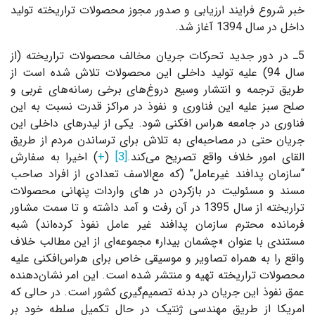
خبر شروع فرایند ارزیابی و صدور مجوز محصولات تراریخته تولید
داخل در سال 1394 آغاز شد.
5ـ در دور جدید تحرکات جریان مخالف محصولات تراریخته (از
سال 94) علیه تولید داخلی این محصولات تلاش شده است از
طریق ترجمه و انتشار وسیع دروغ‌های برخی رسانه‌های غربی و
صلح سبز علیه این فناوری و نفوذ در مراکز قدرت نسبت به این
فناوری در جامعه هراس افکنی شود. یکی از لیدرهای داخلی این
جریان حتی در مصاحبه‌ای به تلاش برای ترساندن مردم از طریق
القای امور خلاف واقع تصریح می‌کند.
[3]
(
+
) اخیرا به سفارش
“سازمان پدافند غیرعامل” (که مع‌الاسف تعدادی از افراد صاحب
مسند و مسئولیت در بازکردن در های واردات پنهانی محصولات
تراریخته از سال 1395 در آن رفت و آمد داشته و تا سمت مشاور
فرمانده محترم سازمان پدافند غیر عامل نفوذ کرده‌اند) شبه
مستندی با عنوان «چشمان بیدار» مجموعه‌ای از این مطالب خلاف
واقع را به همراه تصاویر و موسیقی خاص برای هراس‌افکنی علیه
محصولات تراریخته تهیه و منتشر شده است. این امر نشان‌دهنده
عمق نفوذ این جریان در بدنه تصمیم‌گیری کشور است. در حالی که
امریکا از طریق مهندسی ژنتیک در حال تکمیل سلطه خود بر