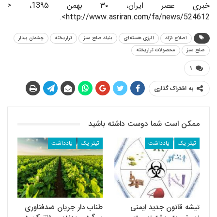
خبری عصر ایران، ۳۰ بهمن 13۹۵، <
http://www.asriran.com/fa/news/524612>.
اصلاح نژاد
انرژی هسته‌ای
بنیاد صلح سبز
تراریخته
چشمان بیدار
صلح سبز
محصولات تراریخته
۱
به اشتراک گذاری
ممکن است شما دوست داشته باشید
تیتر یک
یادداشت
تیتر یک
یادداشت
تیشه قانون جدید ایمنی
طناب دار جریان ضد‌فناوری