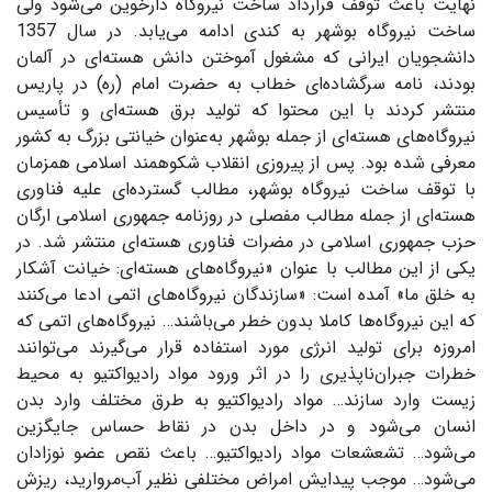
نهایت باعث توقف قرارداد ساخت نیروگاه دارخوین می‌شود ولی
ساخت نیروگاه بوشهر به کندی ادامه می‌یابد. در سال 1357
دانشجویان ایرانی که مشغول آموختن دانش هسته‌ای در آلمان
بودند، نامه سرگشاده‌ای خطاب به حضرت امام (ره) در پاریس
منتشر کردند با این محتوا که تولید برق هسته‌ای و تأسیس
نیروگاه‌های هسته‌ای از جمله بوشهر به‌عنوان خیانتی بزرگ به کشور
معرفی شده بود. پس از پیروزی انقلاب شکوهمند اسلامی همزمان
با توقف ساخت نیروگاه بوشهر، مطالب گسترده‌ای علیه فناوری
هسته‌ای از جمله مطالب مفصلی در روزنامه جمهوری اسلامی ارگان
حزب جمهوری اسلامی در مضرات فناوری هسته‌ای منتشر شد. در
یکی از این مطالب با عنوان «نیروگاه‌های هسته‌ای: خیانت آشکار
به خلق ما» آمده است: «سازندگان نیروگاه‌های اتمی ادعا می‌کنند
که این نیروگاه‌ها کاملا بدون خطر می‌باشند… نیروگاه‌های اتمی که
امروزه برای تولید انرژی مورد استفاده قرار می‌گیرند می‌توانند
خطرات جبران‌ناپذیری را در اثر ورود مواد رادیواکتیو به محیط
زیست وارد سازند… مواد رادیواکتیو به طرق مختلف وارد بدن
انسان می‌شود و در داخل بدن در نقاط حساس جایگزین
می‌شود… تشعشعات مواد رادیواکتیو… باعث نقص عضو نوزادان
می‌شود… موجب پیدایش امراض مختلفی نظیر آب‌مروارید، ریزش