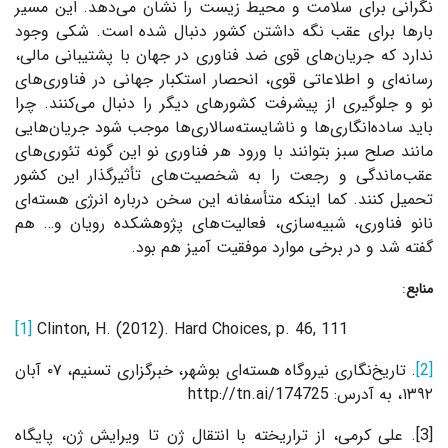
نگرانی برای سلامت و محیط زیست را نشان می‌دهد. این مسیر
بارها برای عقب نگه داشتن کشور دنبال شده است. شکی وجود
ندارد که جریان‌های قوی ضد فناوری در جهان با پشتیبانی مالی،
رسانه‌ای و اطلاعاتی قوی، انحصار استکبار جهانی در فناوری‌های
نو و جلوگیری از پیشرفت کشورهای دیگر را دنبال می‌کنند.
چرا
باید ساده‌انگاری‌ها و ناشایسته‌سالاری‌ها موجب شود جریان‌هایی
مانند صلح سبز بتوانند با ورود هر فناوری نو این گونه تئوری‌های
عقب‌ماندگی و رجعت را به شخصیت‌های تأثیرگذار این کشور
تحمیل کنند. کما اینکه متأسفانه این سخن درباره انرژی هسته‌ای
نانو فناوری، شبیه‌سازی، فعالیت‌های پژوهشکده رویان و… هم
گفته شد و در برخی موارد موفقیت آمیز هم بود.
منابع
:
[1]
Clinton, H. (2012). Hard Choices, p. 46, 111
[2]
. تاریخ‌نگاری نیروگاه هسته‌ای بوشهر، خبرگزاری تسنیم، ۰۷ آبان
۱۳۹۲، به آدرس: http://tn.ai/174725
[3]
. علی کرمی، از تراریخته با انتقال ژن تا ویرایش ژن، پایگاه