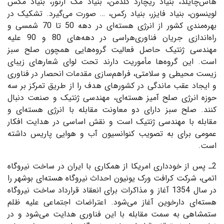
هاس‌چایلد، بنیاد ریچارد گلدمن، بنیاد مک آرتور، بنیاد مکس
لوینسون، بنیاد فایزر، بنیاد رکس، … صورت می‌گیرد. تشکیک در
بهره‌مندی کشور از انرژی هسته‌ای در دهه 50 تا 70 شمسی و
راه‌اندازی جریان فناوری‌هراسی در دهه‌های 80 و 90 علیه
مهندسی ژنتیک حاصل فعالیت گروه‌هایی همچون صلح سبز
است. این گروه‌ها مأموریت دارند تحت لوای شعارهای زیبای
زیست محیطی و سلامتی، فراهم‌سازی مقدمات انحصار در فناوری
و ایجاد عقب ماندگی در کشورهای هدف را از طریق تمرکز بر سه
حوزه انرژی صلح آمیز هسته‌ای، مهندسی ژنتیک و صنعت دنبال
کنند. صلح سبز دارای دو معاونت مقابله با انرژی هسته‌ای و
مقابله با مهندسی ژنتیک است و نقش اساسی در هدایت افکار
عمومی برای به تصویب کنوانسیون آب و هوایی پاریس داشته
است.
2ـ پس از خودداری امریکا از همکاری با ایران در ساخت نیروگاه
اتمی، شرکت کرافت ورک یونیون احداث نیروگاه هسته‌ای بوشهر را
در سال 1354 آغاز و مذاکرات برای انعقاد قرارداد ساخت نیروگاه
هسته‌ای دارخوین آغاز می‌شود. اعتراضات اجتماعی علیه ظلم
ستمشاهی به سمت مقابله با این فناوری هدایت می‌شود و در