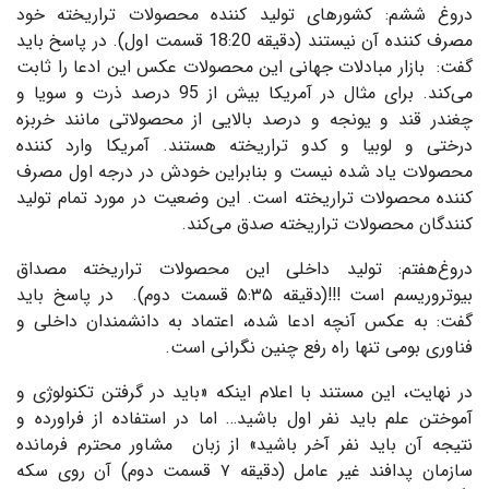
دروغ ششم: کشورهای تولید کننده محصولات تراریخته خود
مصرف کننده آن نیستند (دقیقه 18:20 قسمت اول). در پاسخ باید
گفت: بازار مبادلات جهانی این محصولات عکس این ادعا را ثابت
می‌کند. برای مثال در آمریکا بیش از 95 درصد ذرت و سویا و
چغندر قند و یونجه و درصد بالایی از محصولاتی مانند خربزه
درختی و لوبیا و کدو تراریخته هستند. آمریکا وارد کننده
محصولات یاد شده نیست و بنابراین خودش در درجه اول مصرف
کننده محصولات تراریخته است. این وضعیت در مورد تمام تولید
کنندگان محصولات تراریخته صدق می‌کند.
دروغ‌هفتم: تولید داخلی این محصولات تراریخته مصداق
بیوتروریسم است !!!(دقیقه ۵:۳۵ قسمت دوم). در پاسخ باید
گفت: به عکس آنچه ادعا شده، اعتماد به دانشمندان داخلی و
فناوری بومی تنها راه رفع چنین نگرانی است.
در نهایت، این مستند با اعلام اینکه «باید در گرفتن تکنولوژی و
آموختن علم باید نفر اول باشید… اما در استفاده از فراورده و
نتیجه آن باید نفر آخر باشید» از زبان مشاور محترم فرمانده
سازمان پدافند غیر عامل (دقیقه ۷ قسمت دوم) آن روی سکه