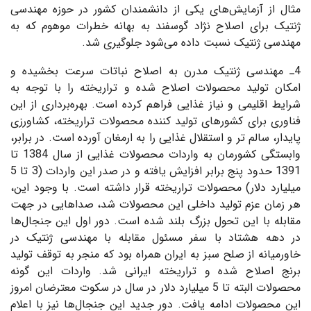
مثال از آزمایش‌های یکی از دانشمندان کشور در حوزه مهندسی
ژنتیک برای اصلاح نژاد گوسفند به بهانه خطرات موهوم که به
مهندسی ژنتیک نسبت داده می‌شود جلوگیری شد.
4ـ مهندسی ژنتیک مدرن به اصلاح نباتات سرعت بخشیده و
امکان تولید محصولات اصلاح شده و تراریخته را با توجه به
شرایط اقلیمی و نیاز غذایی فراهم کرده است. بهره‌برداری از این
فناوری برای کشورهای تولید کننده محصولات تراریخته، کشاورزی
پایدار، سالم تر و استقلال غذایی را به ارمغان آورده است. در برابر،
وابستگی کشورمان به واردات محصولات غذایی از سال 1384 تا
1391 حدود پنج برابر افزایش یافته و در صدر این واردات (3 تا 5
میلیارد دلار) محصولات تراریخته قرار داشته است. با وجود این،
هر زمان عزم تولید داخلی این محصولات شد، صداهایی در جهت
مقابله با این تحول بزرگ بلند شده است. دور اول این جنجال‌ها
در دهه هشتاد با سفر مسئول مقابله با مهندسی ژنتیک در
خاورمیانه از صلح سبز به ایران همراه بود که منجر به توقف تولید
برنج اصلاح شده و تراریخته ایرانی شد. واردات این گونه
محصولات البته تا 5 میلیارد دلار در سال در سکوت معترضان امروز
این محصولات ادامه یافت. دور جدید این جنجال‌ها نیز با اعلام