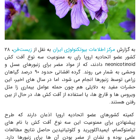
به گزارش
مرکز اطلاعات بیوتکنولوژی ایران
به نقل از
زیست‌فن
، ۲۸
کشور عضو اتحادیه اروپا رای به ممنوعیت سه نوع آفت کش
neonicotinoid دادند، که از مواد مضر برای زنبورهای عسل و
وحشی به شمار می روند. گرده افشانی حدود ۹۰ درصد گیاهان
زراعی توسط زنبورها انجام می شود، اما در سال های اخیر، این
حشرات مفید به دلایلی هم چون حمله عوامل بیماری زا مثل
ویروس ها و قارچ ها، یا استفاده از آفت کش ها، در حال از بین
رفتن هستند.
کمیته کشورهای عضو اتحادیه اروپا اذعان دارند که طرح
پیشنهادی برای ممنوعیت این سه نوع آفت کش با نام های
تیامتوکسام، ایمیداکلوپرید و کلوتیانیدین حاصل نتایج مطالعات
علمی بوده و نشان از مضر بودن آن ها برای زنبورها دارد.