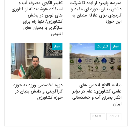
مدرسه پاییزه از ایده تا شرکت
تغییر الگوی مصرف آب و
دانش بنیان، دوره ای مفید و
استفاده هوشمندانه از فناوری
کاربردی برای علاقه مندان به
های نوین در بخش
این حوزه
کشاورزی/ تنها راه برای
سازگاری با بحران های
اقلیمی
اخبار
تیتر یک
اخبار
بیانیه قاطع انجمن های
دوره تخصصی ورود به حوزه
علمی کشاورزی: علم در برابر
کارآفرینی و دانش بنیان در
انکار بحران آب و خشکسالی
حوزه کشاورزی
ایران
NEXT
PREV