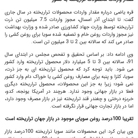
قره یاضی درباره مقدار واردات محصولات تراریخته در سال جاری
گفت: تا ابتدای آذر امسال، مجوز واردات 7.5 میلیون تن ذرت
تراریخته توسط وزارت جهاد کشاورزی صادر شده و وزارت بهداشت
نیز مجوز واردات روغن خام و تصفیه شده سویا برای روغن کشی را
صادر می کند که سالانه بین 2 تا 3 میلیون تن است.
وی ادامه داد: بر اساس تحقیق و تفحص مجلس در ابتدای سال
91، سالانه بین 3 تا 5 میلیارد دلار محصول تراریخته وارد کشور
می شود. باید توجه کرد که محصول تراریخته ای به جز ذرت،
سویا، کلزا و پنبه برای مصارف روغن کشی یا خوراک دام وارد کشور
نمی شود؛ زیرا به جز این محصولات، محصول تراریخته دیگری
فعلا در بازار جهانی وجود ندارد. هرچند در آمریکا یونجه، کدو،
خربزه درختی و چغندر قند تراریخته نیز در بازار مصرف وجود دارد،
اما در بازار تجارت جهانی قرار نگرفته است.
تقریبا 100درصد روغن سویای موجود در بازار جهان تراریخته است
وی بیان کرد: این محصولات مانند سویا تراریخته 100درصد بازار