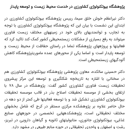
پژوهشگاه بیوتکنولوژی کشاورزی در خدمت محیط زیست و توسعه پایدار
دکتر نیراعظم خوش خلق سیما، رییس پژوهشگاه بیوتکنولوژی کشاورزی در
ابتدای این نشست با بیان این که پژوهشگاه بیوتکنولوژی کشاورزی با توجه
به تجارب و توانمندی‎های بالای خود در زمینه‎های مختلف زیست فناوری
می‎تواند به رفع بسیاری از مشکلات زیست‎محیطی کشور کمک کند تاکید کرد که
فعالیت‎ها و پروژه‎های پژوهشگاه تماما در راستای حفاظت از محیط زیست و
توسعه پایدار است و اساسا یکی از محورهای عمده ماموریت‎پژوهشگاه کاهش
آلودگی‎های زیست‎محیطی است.
دکتر حسینی سالکده، معاون پژوهشی پژوهشگاه بیوتکنولوژی کشاورزی هم
در سخنانی با اشاره به تاریخچه شکل‎گیری و توسعه این مرکز پیشروی
تحقیقات زیست فناوری کشاورزی کشور گفت: پژوهشگاه در سال ۷۸ با
ارتقای بخشی از موسسه تحقیقات اصلاح بذر در قالب موسسه تحقیقات
بیوتکنولوژی کشاورزی تشکیل شد و با توسعه فعالیت‎ها طی کمتر از دو دهه در
حال حاضر علاوه بر پژوهشکده مرکزی مستقر در کرج که شامل بخش‎های
مختلف تحقیقاتی است، پژوهشکده‎هایی تخصصی در حوزه‎های صنایع
غذایی، بیوتکنولوژی جانوری، متابولیت‎های ثانویه و گیاهان دارویی در تبریز،
رشت و اصفهان و واحدی تحقیقاتی در حوزه منابع طبیعی در مشهد دارد.