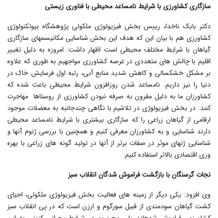
سازگاری کشاورزی با شرایط نامساعد محیطی با فناوری زیستی
دکتر بابک ناخدا، رییس بخش فیزیولوژی ملکولی پژوهشگاه بیوتکنولوژی
کشاورزی هم با بیان این که هدف این بخش شناسایی مکانیسمهای سازگاری
گیاهان با شرایط مختلف محیطی است اظهار داشت: امروزه به دلیل تغییر
اقلیم با چالش های متعددی در عرصه کشاورزی مواجهیم به طوری که علاوه
بر مشکل خشکسالی و کاهش شدید منابع آبی، رتبه اول فرسایش خاک در
دنیا را نیز داریم. نامساعد شدن روزافزون شرایط محیطی باعث شده که
کشاورزان ما به دلیل مقرون به صرفه نبودن کشاورزی از روستاها مهاجرت
کنند. در بخش فیزیولوژی در تلاشیم با نگاهی چندجانبه به معضلات موجود
ارقامی از گیاهان زراعی را که سازگاری بیشتری با شرایط نامساعد محیطی
دارند شناسایی و به کشاورزان معرفی کنیم و همچنین با بررسی ژنوم آنها و
شناسایی ژنهای موثر در صفات برتر از آنها در تولید گونه های زراعی با بهره
وری اقتصادی بالاتر استفاده کنیم.
نجات گرسنگان با بازگشت فراموش شدگان انقلاب سبز
وی افزود: یکی دیگر از زمینه های فعالیت بخش فیزیولوژی ملکولی، احیای
کشت گیاهان سودمندی از قبیل سورگوم و ارزن است که در پی انقلاب سبز
کشاورزی، فراموش شده‎اند ولی مجبوریم در شرایط بحرانی کنونی به این