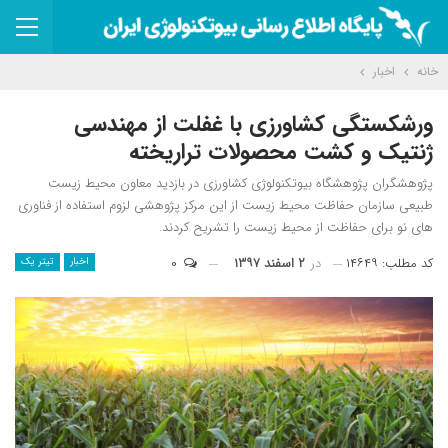
خانه
اخبار
ورشکستگی کشاورزی با غفلت از مهندسی
ژنتیک و کشت محصولات تراریخته
پژوهشگران پژوهشگاه بیوتکنولوژی کشاورزی در بازدید معاون محیط زیست
طبیعی سازمان حفاظت محیط زیست از این مرکز پژوهشی لزوم استفاده از فناوری
های نو برای حفاظت از محیط زیست را تشریح کردند.
کد مطلب: ۱۴۶۴۹
در
۲ اسفند ۱۳۹۷
۰
اخبار
تیتر یک