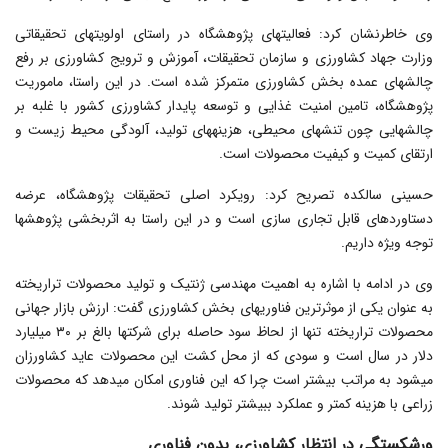
وی خاطرنشان کرد: فعالیت‎های پژوهشگاه در راستای اولویت‎های تحقیقاتی
وزارت جهاد کشاورزی و سازمان تحقیقات، آموزش و ترویج کشاورزی بر رفع
چالش‎های عمده بخش کشاورزی متمرکز شده است. در این راستا، ماموریت
پژوهشگاه، تامین امنیت غذایی و توسعه پایدار کشاورزی کشور با غلبه بر
چالش‎هایی چون تنش‎های محیطی، هزینه‎های تولید، آلودگی محیط زیست و
ارتقای کمیت و کیفیت محصولات است.
حسینی سالکده تصریح کرد: رویکرد اصلی تحقیقات پژوهشگاه، عرضه
دستاوردهای قابل تجاری سازی است و در این راستا به اثربخشی پژوهش‎ها
توجه ویژه داریم.
وی در ادامه با اشاره به اهمیت مهندسی ژنتیک و تولید محصولات تراریخته
به عنوان یکی از موثرترین فناوری‎های بخش کشاورزی گفت: ارزش بازار جهانی
محصولات تراریخته تنها از لحاظ سود حاصله برای شرکت‎ها بالغ بر ۳۰ میلیارد
دلار در سال است و سودی که از محل کشت این محصولات عاید کشاورزان
می‎شود به مراتب بیشتر است چرا که این فناوری امکان می‎دهد که محصولات
زراعی با هزینه کمتر و عملکرد ببیشتر تولید شوند.
ورشکستگی در انتظار کشاورزی، بدون فناوری