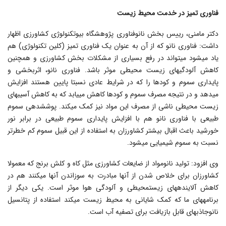
فناوری تمیز در خدمت محیط زیست
دکتر مامنی، رییس بخش نانوفناوری پژوهشگاه بیوتکنولوژی کشاورزی اظهار
داشت: فناوری نانو که از آن به عنوان یک فناوری تمیز (کلین تکنولوژی) هم
یاد می‎شود می‎تواند در رفع بسیاری از مشکلات بخش کشاورزی و همچنین
کاهش آلودگی‎های زیست محیطی موثر باشد. فناوری نانو، اثربخشی و
پایداری سموم و کودها را که در شرایط عادی نسبتا پایین هستند افزایش
می‎دهد و در نتیجه مصرف سموم و کودها کاهش می‎یابد که به کاهش آسیب‎های
زیست محیطی ناشی از مصرف این مواد نیز کمک می‎کند. پوشش‎دهی سموم
طبیعی با فناوری نانو هم با افزایش پایداری سموم طبیعی در برابر نور
خورشید باعث اقبال بیشتر کشاورزان به استفاده از این قبیل سموم کم خطرتر
نسبت به سموم شیمیایی می‎شود.
وی افزود: تولید نانومواد از ضایعات کشاورزی مثل کاه و کلش برنج که معمولا
کشاورزان برای خلاص شدن از آنها مبادرت به سوزاندن آن‎ها می‎کنند هم در
کاهش آلاینده‎های زیست‎محیطی و آلودگی هوا موثر است. یکی دیگر از
برنامه‎های ما که کمک شایانی به محیط زیست می‎کند استفاده از پتانسیل
نانوجاذب‎های قابل بازیافت برای تصفیه آب است.