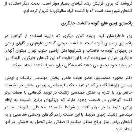
فروشند که برای افزایش رشد گیاهان بسیار موثر است. بحث دیگر استفاده از
گیاهان شورپسند است که با کشت گیاه سالیکورنیا شروع کرده ایم.
پاکسازی زمین های آلوده با کشت جایگزین
وی خاطرنشان کرد: پروژه کلان دیگری که داریم استفاده از گیاهان در
پاکسازی زمین‎های آلوده است. با کشت برخی گیاهان علوفه‎ای و گل‎های زینتی
در زمین‎های آلوده به فاضلاب و شیرابه‎ها مثل اراضی جنوب تهران می‎توان آنها را
جایگزین مزارع سبزیجات کرد با این تفاوت که این گیاهان جایگزین آلودگی را
در ریشه خود تجمع می دهند که مشکلی برای مصرف کننده ایجاد نمی‎کند.
دکتر مطهره محسن‎پور، عضو هیات علمی بخش مهندسی ژنتیک و ایمنی
زیستی پژوهشگاه نیز که در غیاب دکتر قره یاضی، رییس بخش در نشست
حاضر بود با اشاره به نقش مهندسی ژنتیک در تولید گیاهانی با صفات برتر
گفت: گیاهانی در طبیعت وجود دارند که ویژگی‎های برتری نسبت به ارقام
زراعی دارند یا در برابر آفات و شرایط نامساعد محیطی مقاومند. ما در
مهندسی ژنتیک ژن‎های مرتبط با این صفات را در گیاهان وحشی شناسایی و به
گیاهان زراعی مثل برنج منتقل می‎کنیم تا صفاتی مثل تحمل به خشکی در آنها
ایجاد شود.