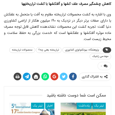
کاهش چشمگیر مصرف علف کش
ها و آفت
کش
ها با کشت تراریخته
ها
وی با اشاره به کشت محصولات تراریخته مقاوم به آفت یا متحمل به علف‎کش
یا دارای صفات برتر دیگر در نزدیک به ۱۹۰ میلیون هکتار از اراضی کشاورزی
دنیا گفت: تجربه کشت این محصولات نشان‎دهنده کاهش قابل توجه مصرف
ماده موثره آفت‎کش‎ها و علف‎کش‎ها است که خدمت بزرگی به حفظ سلامت و
محیط زیست است.
پژوهشگاه بیوتکنولوژی کشاورزی
تراریخته یعنی چه؟
محصولات تراریخته
مهندسی ژنتیک
۰
به اشتراک گذاری
ممکن است شما دوست داشته باشید
تیتر یک
یادداشت
اخبار
تیتر یک