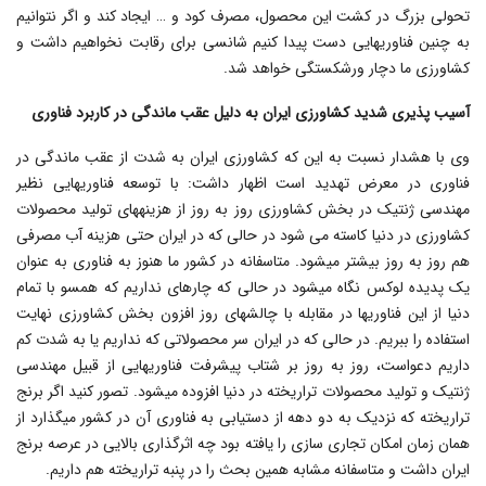
تحولی بزرگ در کشت این محصول، مصرف کود و … ایجاد کند و اگر نتوانیم
به چنین فناوری‎هایی دست پیدا کنیم شانسی برای رقابت نخواهیم داشت و
کشاورزی ما دچار ورشکستگی خواهد شد.
آسیب پذیری شدید کشاورزی ایران به دلیل عقب ماندگی در کاربرد فناوری
وی با هشدار نسبت به این که کشاورزی ایران به شدت از عقب ماندگی در
فناوری در معرض تهدید است اظهار داشت: با توسعه فناوری‎هایی نظیر
مهندسی ژنتیک در بخش کشاورزی روز به روز از هزینه‎های تولید محصولات
کشاورزی در دنیا کاسته می شود در حالی که در ایران حتی هزینه آب مصرفی
هم روز به روز بیشتر می‎شود. متاسفانه در کشور ما هنوز به فناوری به عنوان
یک پدیده لوکس نگاه می‎شود در حالی که چاره‎ای نداریم که همسو با تمام
دنیا از این فناوری‎ها در مقابله با چالش‎های روز افزون بخش کشاورزی نهایت
استفاده را ببریم. در حالی که در ایران سر محصولاتی که نداریم یا به شدت کم
داریم دعواست، روز به روز بر شتاب پیشرفت فناوری‎هایی از قبیل مهندسی
ژنتیک و تولید محصولات تراریخته در دنیا افزوده می‎شود. تصور کنید اگر برنج
تراریخته که نزدیک به دو دهه از دستیابی به فناوری آن در کشور می‎گذارد از
همان زمان امکان تجاری سازی را یافته بود چه اثرگذاری بالایی در عرصه برنج
ایران داشت و متاسفانه مشابه همین بحث را در پنبه تراریخته هم داریم.