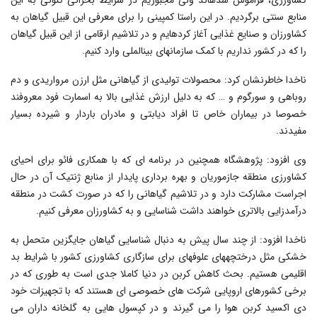
منابع سنتی برگردیم. در این راستا کمپینی را برای معرفی این قبیل گیاهان به
کشاورزان و صنایع غذایی آغاز کرده‎ایم و در تلاشیم ارقامی از این قبیل گیاهان
را که در کشور نداریم با کمک سازمان‎های بین‎الملی وارد کنیم.
ناخدا خاطرنشان کرد: محصولات تولیدی از گیاهانی مثل ارزن مرواریدی و دم
روباهی و سورگوم و … که به دلیل ارزش غذایی بالا به اسمارت فود معروفند
خصوصا در بیماران خاص تا افراد دیابتی و مادران باردار و شیرده بسیار
مفیدند.
وی افزود: پژوهشگاه همچنین در برنامه ای که با همکاری فائو برای احیای
کشاورزی منطقه جازموریان و بهره برداری پایدار از منابع ژنتیک آن در حال
اجراست مشارکت دارد و در تلاشیم گیاهانی را که در صورت کشت در منطقه
درآمدزایی بالاتری خواهند داشت شناسایی و به کشاورزان معرفی کنیم.
ناخدا افزود: از چند سال پیش به دنبال شناسایی گیاهان جایگزین متحمل به
خشکی مثل درختچه‎های علوفه‎ای برای سازگاری کشاورزی کشور با شرایط بد
اقلیمی هستیم. بحث کاهش کربن در دنیا کاملا جدی است به طوری که در
برخی کشورهای اروپایی شرکت های خصوصی ای هستند که با تجهیزات خود
دی اکسید کربن هوا را می گیرند و در کپسول هایی به گلخانه داران می