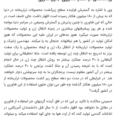
وی با اشاره به گسترش فزاینده سطح زیرکشت محصولات تراریخته در دنیا
که به بیش از ۱۸۰ میلیون هکتار رسیده است اظهار داشت جای تاسف است در
حالی که این فناوری با چنین پذیرش و گسترش وسیعی در سراسر دنیا مواجه
شده و هر روز پیشرفت‎های بیشتری در زمینه انتقال ژن و تولید محصولات
تراریخته صورت می‎گیرد هنوز عده‎ای در ایران علیه این محصولات که هنوز
امکان تولید در کشور را هم نیافته‎اند جنجال به پا می‎کنند. مهندسی ژنتیک و
تولید محصولات تراریخته از انتقال یک ژن و ایجاد محصولی با یک صفت
برتر به تدریج به انتقال چند ژن توسعه یافته است. مثلا تحقیقاتی برای تولید
گیاهانی با ۴۰ درصد عملکرد بیشتر به روش انتقال چند ژن در حال انجام
است که با به نتیجه رسیدن آن و مثلا کشت برنجی با ۴۰ درصد عملکرد
بیشتر در آن کشور معلوم نیست برنجکاران ما به چه سرنوشتی دچار خواهند
شد. در شرایطی که در مدت دو دهه سطح زیر کشت محصولات تراریخته از
مرز ۱۸۰ میلیون هکتار گذشته چه طور می توان جلوی استفاده از این فناوری را
در کشور گرفت؟
حسینی سالکده با تاکید بر این که در افق آینده گزینه‎ای جز استفاده از فناوری
در مقابل ما نخواهد بود اظهار داشت: از ۱۰ سال قبل دانشمندان آمریکایی در
تلاش‎اند گندمی تولید کنند که از ازت هوا به جای کود استفاده می‎کند و می‎تواند