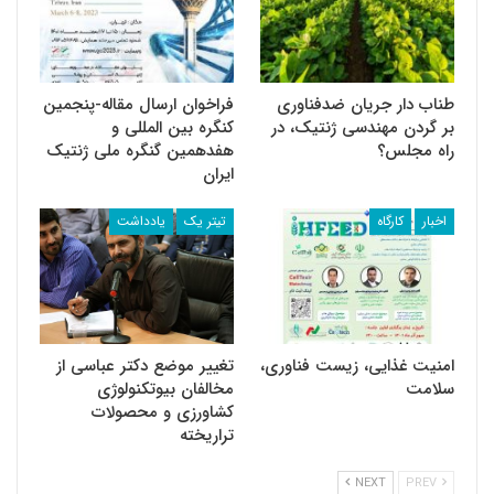
طناب دار جریان ضد‌فناوری
فراخوان ارسال مقاله-پنجمین
بر گردن مهندسی ژنتیک، در
کنگره بین المللی و
راه مجلس؟
هفدهمین گنگره ملی ژنتیک
ایران
اخبار
کارگاه
تیتر یک
یادداشت
امنیت غذایی، زیست فناوری،
تغییر موضع دکتر عباسی از
سلامت
مخالفان بیوتکنولوژی
کشاورزی و محصولات
تراریخته
NEXT
PREV