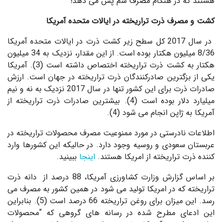
هستند که در هنگام مصرف سم پس می دهد!
کشت و مصرف ذرت تراریخته در ایالات متحده آمریکا
در سال 2017 کل سطح زیر کشت ذرت در ایالات متحده آمریکا
8/36 میلیون هکتار بوده است. از این مقدار، نزدیک به 34 میلیون
هکتار به کشت ذرت تراریخته اختصاص داشته است (3). آمریکا
یکی از بزگترین صادرکنندگان ذرت تراریخته در جهان است. ارزش
صادرات ذرت برای این کشور تنها در سال 2017 نزدیک به نه و نیم
میلیارد دلار بوده است (4). بیشترین صادرات ذرت تراریخته از
آمریکا به ژاپن انجام می شود (4).
اطلاعات نادرستی در مورد ممنوعیت مصرف محصولات تراریخته در
عربستان سعودی و روسیه وجود دارد. در حالیکه این کشورها وارد
کننده ذرت تراریخته از امریکا هستند.
اینجا
ببینید.
بر اساس گزارش وزارت کشاورزی آمریکا، 88 درصد از دانه ذرت
تراریخته که در امریکا تولید می شود در همین کشور به مصرف می
رسد. این میزان برای روغن تراریخته 66 درصد است (5). بنابراین
این ادعای مطرح شده در رسانه های گروهی که “محصولات