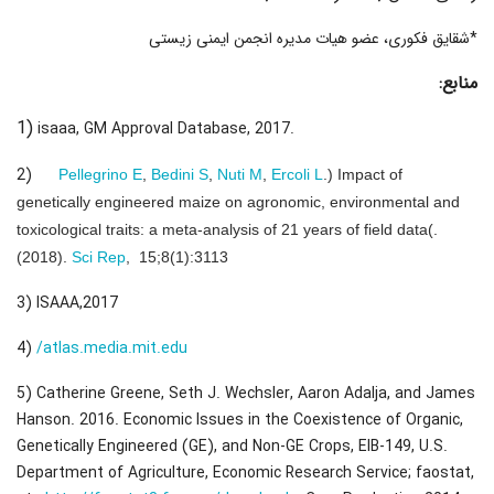
*شقایق فکوری، عضو هیات مدیره انجمن ایمنی زیستی
منابع:
1)
isaaa, GM Approval Database, 2017.
2)
Pellegrino E
,
Bedini S
,
Nuti M
,
Ercoli L
.) Impact of
genetically engineered maize on agronomic, environmental and
toxicological traits: a meta-analysis of 21 years of field data(.
(2018).
Sci Rep
, 15;8(1):3113
3) ISAAA,2017
4)
/atlas.media.mit.edu
5) Catherine Greene, Seth J. Wechsler, Aaron Adalja, and James
Hanson. 2016. Economic Issues in the Coexistence of Organic,
Genetically Engineered (GE), and Non-GE Crops, EIB-149, U.S.
Department of Agriculture, Economic Research Service; faostat,