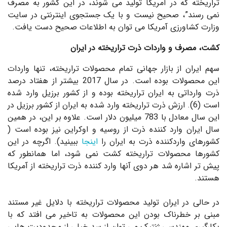
تراریخته که در آمریکا تولید می شوند، در این کشور به مصرف
نمی رسند”، صحیح نیست و با یک جستجوی اینترنتی در سایت
وزارت کشاورزی آمریکا می توان به اطلاعات صحیح دست یافت.
کشت، مصرف و واردات ذرت تراریخته در ایران
سهم ایران از بازار جهانی تمام محصولات تراریخته، تنها واردات
این محصولات بوده است. در سال 2017 بیشتر از هفتاد درصد
ذرت وارداتی به ایران تراریخته بوده و از کشور برزیل وارد شده
است (6). ارزش ذرت تراریخته وارد شده به ایران از کشور برزیل در
این سال معادل با 783 میلیون دلار است. علاوه بر این، در همین
سال ایران وارد کننده ذرت از روسیه و اوکراین نیز بوده است (
کشورهای واردکننده ذرت به ایران را
اینجا
ببینید). اگرچه در این
کشورها محصولات تراریخته کشت نمی شود، اما همانطور که
پیش تر اشاره شد هر دوی آنها وارد کننده ذرت تراریخته از آمریکا
هستند.
در حالی در ایران تولید محصولات تراریخته با دلایل غیر مستند
مبنی بر خطرناک بودن این محصولات به تاخیر می افتد که با
بکارگیری مهندسی ژنتیک می توان از سد خیلی از محدودیت هایی