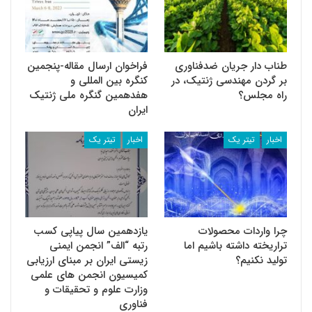
طناب دار جریان ضد‌فناوری
فراخوان ارسال مقاله-پنجمین
بر گردن مهندسی ژنتیک، در
کنگره بین المللی و
راه مجلس؟
هفدهمین گنگره ملی ژنتیک
ایران
اخبار
تیتر یک
اخبار
تیتر یک
چرا واردات محصولات
یازدهمین سال پیاپی کسب
تراریخته داشته باشیم اما
رتبه “الف” انجمن ایمنی
تولید نکنیم؟
زیستی ایران بر مبنای ارزیابی
کمیسیون انجمن های علمی
وزارت علوم و تحقیقات و
فناوری