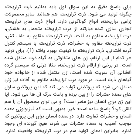
برای پاسخ دقیق به این سوال اول باید بدانیم ذرت تراریخته
چگونه تولید می شود. ذرت تراریخته هم همانند سایر محصولات
زراعی تراریخته، انواع گوناگونی دارد. انواع ذرت های تراریخته
تجاری سازی شده عبارتند از: ذرت تراریخته متحمل به خشکی،
ذرت تراریخته مقاوم به آفت، ذرت تراریخته مقاوم به علف کش،
ذرت تراریخته مقاوم به حشرات، ذرت تراریخته با سیستم کنترل
گرده افشانی، ذرت تراریخته با کیفیت بهبود یافته (1). برای تولید
هر کدام از این ارقام، ژن های متفاوتی به گیاه ذرت منتقل شده
است. در برخی از ارقام ذرت تراریخته، مثلا ذرتی که سیستم گرده
افشانی آن تقویت شده است، ژن منتقل شده از خانواده خود
گیاهان ذرت است. در مورد ذرت تراریخته مقاوم به آفات نیز ژنی
منتقل می شود که پروتئینی تولید می کند که این پروتئین سلول
های معده حشرات را از بین برده و باعث مرگ آن ها می شود. آیا
این ژن برای انسان نیز مضر است؟ و می توان محصول آن را سم
تلقی کرد؟ پاسخ ساده است: خیر. بدیهی است که فیزیولوژی معده
انسان و حشرات تفاوت دارد. در معده انسان برای این پروتئین که
موجب آسیب به معده حشرات می شود، هیچ گیرنده ای وجود
ندارد. بنابراین ادعای تولید سم در ذرت تراریخته واقعیت ندارد.