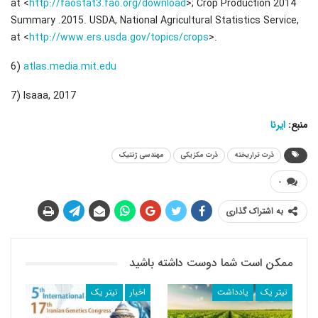
at <
http://faostat3.fao.org/download
>; Crop Production 2014
Summary .2015. USDA, National Agricultural Statistics Service,
at <
http://www.ers.usda.gov/topics/crops
>.
6)
atlas.media.mit.edu
7) Isaaa, 2017
منبع:
ایرنا
ذرت تراریخته
ذرت مکزیکی
مهندسی ژنتیک
۰
به اشتراک گذاری
ممکن است شما دوست داشته باشید
تیتر یک
یادداشت
اخبار
تیتر یک