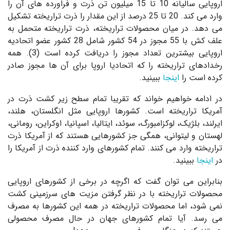
اروپایی سالیانه 10 تا 15 میلیون تن ذرت و فراورده های آن را
وارد می کند. 20 تا 25 درصد از این مقدار را ذرت تراریخته تشکیل
می دهد. در میان محصولات تراریخته، ذرت تراریخته متحمل به
علف کش با 55 مجوز در 54 کشور شامل 28 کشور عضو اتحادیه
اروپایی بیشترین تعداد مجوز را دریافت کرده است (3). همه
رخدادهای تراریخته را که اتحادیا اروپا برای آن ها مجوز صادر
کرده است را
اینجا
ببینید.
در ادامه خواهیم خواند که تقریبا تمام سطح زیر کشت ذرت در
آمریکا تراریخته است. کشورها اروپایی مثل انگلستان، هلند،
ایرلند، بلژیک، لوکزامبورگ، سوئد، ایتالیا، اسپانیا، اوکراین، رومانی،
لهستان و لیتوانی، همگی جز کشورهایی هستند که از آمریکا ذرت
تراریخته وارد می کنند. تمام کشورهای وارد کننده ذرت از آمریکا را
در
اینجا
ببینید.
بنابراین می توان گفت که اگرچه در برخی از کشورهای اروپایی
محصولات تراریخته با در نظر گرفتن مزیت های سرزمینی کشت
نمی شود، اما محصولات تراریخته در همه این کشورها به مصرف
می رسد. آیا تمام کشورهای جهان در حال مصرف محصولی