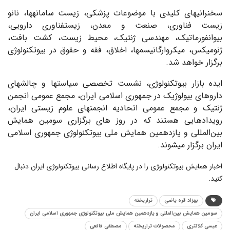
سخنرانی‎های کلیدی با موضوعات پزشکی، زیست سامانه‎ها، نانو
زیست فناوری، صنعت و معدن، زیست‎فناوری دارویی،
بیوانفورماتیک، مهندسی ژنتیک، محیط زیست، کشت بافت،
ژنومیکس، میکروارگانیسم‎ها، اخلاق، فقه و حقوق در بیوتکنولوژی
برگزار خواهد شد.
ایده بازار بیوتکنولوژی، نشست تخصصی سیاست‎ها و چالش‎های
داروهای بیولوژیک در جمهوری اسلامی ایران، مجمع عمومی انجمن
ژنتیک و مجمع عمومی اتحادیه انجمن‎های علوم زیستی ایران،
رویدادهایی هستند که در روز های برگزاری سومین همایش
بین‌المللی و یازدهمین همایش ملی بیوتکنولوژی جمهوری اسلامی
ایران برگزار می‎شوند.
اخبار همایش بیوتکنولوژی را در پایگاه اطلاع رسانی بیوتکنولوژی ایران دنبال
کنید.
بهزاد قره یاضی
تراریخته
سومین همایش بین‌المللی و یازدهمین همایش ملی بیوتکنولوژی جمهوری اسلامی ایران
عیسی کلانتری
محصولات تراریخته
مصطفی قانعی