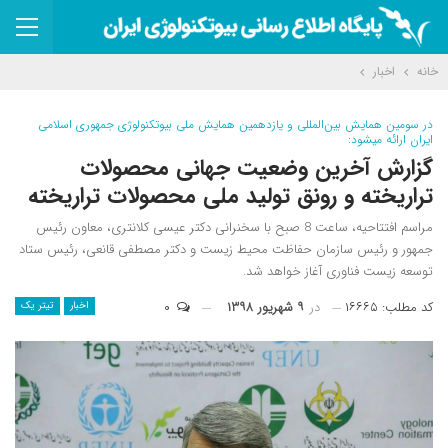
خانه
اخبار
در سومین همایش بین‌المللی و یازدهمین همایش ملی بیوتکنولوژی جمهوری اسلامی
ایران ارائه می‎شود:
گزارش آخرین وضعیت جهانی محصولات
تراریخته و رونق تولید ملی محصولات تراریخته
مراسم افتتاحیه، ساعت 8 صبح با سخنرانی دکتر عیسی کلانتری، معاون رئیس
جمهور و رئیس سازمان حفاظت محیط زیست و دکتر مصطفی قانعی، رئیس ستاد
توسعه زیست فناوری آغاز خواهد شد.
کد مطلب: ۱۶۶۶۵
در
۹ شهریور ۱۳۹۸
۰
اخبار
تیتر یک