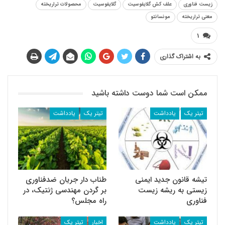
زیست فناوری
علف کش گلایفوسیت
گلایفوسیت
محصولات تراریخته
معنی تراریخته
مونسانتو
۱
به اشتراک گذاری
ممکن است شما دوست داشته باشید
تیتر یک
یادداشت
تیتر یک
یادداشت
تیشه قانون جدید ایمنی
طناب دار جریان ضد‌فناوری
زیستی به ریشه زیست
بر گردن مهندسی ژنتیک، در
فناوری
راه مجلس؟
تیتر یک
یادداشت
اخبار
تیتر یک