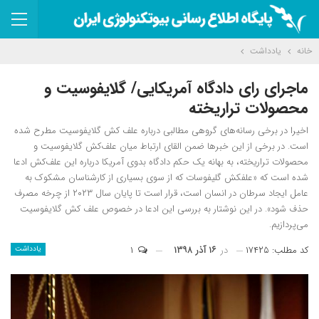
خانه
یادداشت
ماجرای رای دادگاه آمریکایی/ گلایفوسیت و
محصولات تراریخته
اخیرا در برخی رسانه‌های گروهی مطالبی درباره علف کش گلایفوسیت مطرح شده
است. در برخی از این خبر‌ها ضمن القای ارتباط میان علف‌کش گلایفوسیت و
محصولات تراریخته، به بهانه یک حکم دادگاه بدوی آمریکا درباره این علف‌کش ادعا
شده است که «علفکش گلیفوسات که از سوی بسیاری از کارشناسان مشکوک به
عامل ایجاد سرطان در انسان است، قرار است تا پایان سال ۲۰۲۳ از چرخه مصرف
حذف شود». در این نوشتار به بررسی این ادعا در خصوص علف کش گلایفوسیت
می‌پردازیم.
کد مطلب: ۱۷۴۲۵
در
۱۶ آذر ۱۳۹۸
۱
یادداشت