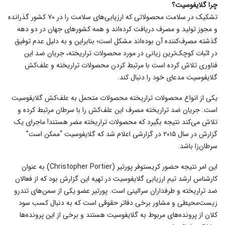
چرا گلایفوسیت؟
تشکیک در سلامت محصولاتی که ارزیابی‌های سلامت را در ۷۰ کشور گذرانده
و مجوز تولید و مصرف دریافت کرده‌اند و همه کشور‌های جهان در دو دهه
گذشته مصرف‌کننده آن بوده‌اند مشکل است؛ بنابراین و به دلیل عدم توفیق
در اثبات کوچک‌ترین زیانی در مورد محصولات تراریخته، جریان ضد این
فناوری تلاش کرده است با مرتبط کردن محصولات تراریخته و علف‌کش
گلایفوسیت مدعای خود را دنبال کند.
یکی از انواع محصولات تراریخته محصولات متحمل به علف‌کش گلایفوسیت
است. جریان ضد تراریخته مصرف این علف‌کش را با سرطان مرتبط کرده و
تلاش می‌کند نتیجه بگیرد که محصولات تراریخته مضر هستند! ماجرای یک
گزارش در سال ۲۰۱۵ در گزارشی اعلام شد که گلایفوسیت “ممکن است”
سرطان‌زا باشد.
این امر نتیجه حضور کریستوفر پورتیر (Christopher Portier) به عنوان
کارشناس ارشد تیم ارزیابی گلایفوسیت در تهیه این گزارش بود که از فعالان
ضد تراریخته و طرفداران سرالینی است. پورتیر عضو یکی از سمن‌های تندرو
زیست‌محیطی و مشاور برخی دفاتر حقوقی است که به دنبال کسب سود
کلان از پرونده‌های مربوط به گلایفوسیت هستند و برخی از این پرونده‌ها