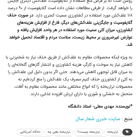
روشن است که بر فرض منع استفاده از گلایفوسیت، علف‌کش دیگری جایش
را خواهد گرفت. از طرفی مطالعات نشان داده است گلایفوسیت از ۹۰ درصد
۱۱۸ علف‌کش مورد استفاده در کشاورزی سمیت کمتری دارد.
در صورت حذف
گلایفوسیت و جایگزینی علف‌کش‌های دیگر، فارغ از افزایش هزینه‌های
کشاورزی، میزان کلی سمیت مورد استفاده در هر واحد افزایش یافته و
عوارض غیرضروری بر محیط زیست، سلامت مردم و اقتصاد تحمیل خواهد
شد.
به ویژه اینکه محصولات مقاوم به علف‌کش از طریق حذف نیاز به شخم‌زنی با
کاهش نیاز به سوخت و کارگر، هزینه کشاورزی و انتشار گاز‌های گلخانه‌ای را
به میزان قابل توجهی کاهش می‌دهند. حتی اگر بدون دلیل این علف‌کش را
به کلی از کشاورزی حذف کنیم مصرف یک علف‌کش را منع کرده‌ایم نه
محصولات تراریخته را که انواع مختلفی مانند محصولات مقاوم به آفات،
متحمل به خشکی و شوری یا دارای ارزش افزوده غذایی دارند.
*نویسنده: مهدی معلی- استاد دانشگاه
منبع :
سایت خبری شعار سال
تراریخته
تراریخته چیست؟
تراریخته یعنی چه
دادگاه آمریکایی