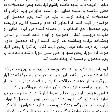
فناوری افزود: باید توجه داشته باشیم تراریخته بودن محصولات به
معنی سلامت و امنیت غذایی آنها است. بنابراین باید افرادی که
محصولات تراریخته تولید یا وارد می کنند روی محصول این
موضوع را ثبت کنند. از آنجایی که عدم برچسب گذاری تراریخته
روی محصول حق انتخاب را از مصرف کننده می گیرد؛ قوانین و
مقررات برچسب گذاری تصویب و ابلاغ شده است. بر اساس
بخشنامه وزارت بهداشت هر تولید کننده ای که محصول حاوی
ذرت، آرد ذرت، دانه ذرت، روغن ذرت، کلزا، آرد کلزا یا روغن کلزا،
سویا، آرد سویا، روغن سویا یا حتی سس سویا داشته باشد باید بر
روی محصول برچسب تراریخته نصب کند.
قره یاضی با تاکید بر اهمیت برچسب تراریخته بر روی محصولات
ادامه داد: محصولی که با این برچسب در اختیار مصرف کننده قرار
می گیرد نشان دهنده صداقت، نظارت و سلامت در تولید است. از
همین رو جامعه نباید تحت تاثیر تبلیغات غیرواقعی و گسترش
فناوری هراسی از سوی صدا و سیما قرار گیرد. در حال حاضر نیز
تولید کننده ای که با وجود ادعای مضر بودن محصول فناورانه
تراریخته تبلیغاتی گسترده کرد؛ و منجر به ایجاد هراس و آشفتگی
در مردم و دیگر تولیدکنندگان صادق شد در حال پیگیری قضایی