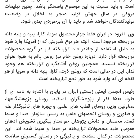
است و باید نسبت به این موضوع پاسخگو باشد. چنین تبلیغات
دروغی در سال جهش تولید منجر به اخلال در وضعیت
تولیدکنندگان خواهد شد و باید با آن برخوردی جدی شود.
وی افزود: در ایران فقط چهار محصول سویا، کلزا، پنبه و پنبه دانه
تراریخته موجود است. البته هر نوع شیرینی که از آمریکا وارد شود
به دلیل استفاده از چغندر قند تراریخته نیز در گروه محصولات
تراریخته قرار دارد. درباره روغن خام نیز روغن پالم به هیچ عنوان
تراریخته نیست، همچنین روغن آفتابگردان تراریخته هم وجود
ندار. این در حالی است که روغن ذرت، کلزا، پنبه دانه و سویا از هر
نقطه ای که وارد شود به طور قطع تراریخته است.
رئیس انجمن ایمنی زیستی ایران در پایان با اشاره به نامه ای از
طرف ۱۵۰۰ نفر از پژوهشگران، اساتید، روسای پژوهشگاهها،
معاونین وزیر، روسای قطب های علمی و چهره های تاثیرگذار علم
و فناوری و روسای انجمنهای علمی به رییس سازمان صدا و سیما
گفت: محققان و دانش پژوهان خواستار پیگیری تشویش اذهان
عمومی علیه محصولات تراریخته در صدا و سیما شده اند. این
محصولات در کمال سلامت و پاکیزگی در راستای گسترش سلامت