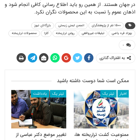
در جهان هستند. از همین رو باید اطلاع رسانی کافی انجام شود و
اذهان عموم را نسبت به این محصولات نگران نکرد.
۱۵۰۰ نفر از پژوهشگران
انجمن ایمنی زیستی
بارزگانان نیوز
بهزاد قره یاضی
تبلیغات غیرواقعی
روغن تراریخته
کلزا
محصولات تراریخته
۰
به اشتراک گذاری
ممکن است شما دوست داشته باشید
اخبار
تیتر یک
تیتر یک
یادداشت
ممنوعیت کشت تراریخته ها،
تغییر موضع دکتر عباسی از