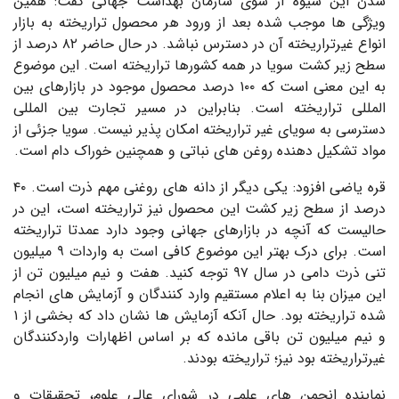
شدن این شیوه از سوی سازمان بهداشت جهانی گفت: همین
ویژگی ها موجب شده بعد از ورود هر محصول تراریخته به بازار
انواع غیرتراریخته آن در دسترس نباشد. در حال حاضر ۸۲ درصد از
سطح زیر کشت سویا در همه کشورها تراریخته است. این موضوع
به این معنی است که ۱۰۰ درصد محصول موجود در بازارهای بین
المللی تراریخته است. بنابراین در مسیر تجارت بین المللی
دسترسی به سویای غیر تراریخته امکان پذیر نیست. سویا جزئی از
مواد تشکیل دهنده روغن های نباتی و همچنین خوراک دام است.
قره یاضی افزود: یکی دیگر از دانه های روغنی مهم ذرت است. ۴۰
درصد از سطح زیر کشت این محصول نیز تراریخته است، این در
حالیست که آنچه در بازارهای جهانی وجود دارد عمدتا تراریخته
است. برای درک بهتر این موضوع کافی است به واردات ۹ میلیون
تنی ذرت دامی در سال ۹۷ توجه کنید. هفت و نیم میلیون تن از
این میزان بنا به اعلام مستقیم وارد کنندگان و آزمایش های انجام
شده تراریخته بود. حال آنکه آزمایش ها نشان داد که بخشی از ۱
و نیم میلیون تن باقی مانده که بر اساس اظهارات واردکنندگان
غیرتراریخته بود نیز؛ تراریخته بودند.
نماینده انجمن های علمی در شورای عالی علوم، تحقیقات و