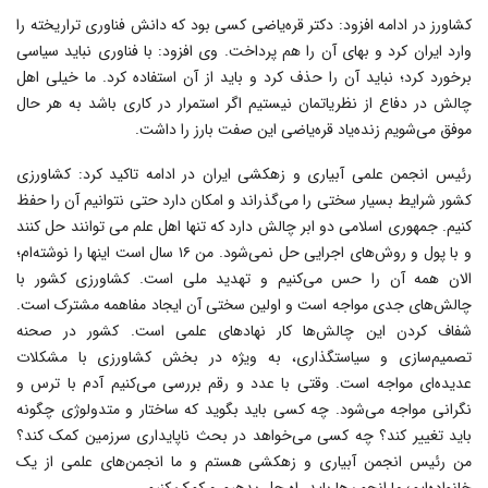
کشاورز در ادامه افزود: دکتر قره‌یاضی کسی بود که دانش فناوری تراریخته را
وارد ایران کرد و بهای آن را هم پرداخت. وی افزود: با فناوری نباید سیاسی
برخورد کرد؛ نباید آن را حذف کرد و باید از آن استفاده کرد. ما خیلی اهل
چالش در دفاع از نظریاتمان نیستیم اگر استمرار در کاری باشد به هر حال
موفق می‌شویم زنده‌یاد قره‌یاضی این صفت بارز را داشت.
رئیس انجمن علمی آبیاری و زهکشی ایران در ادامه تاکید کرد: کشاورزی
کشور شرایط بسیار سختی را می‌گذراند و امکان دارد حتی نتوانیم آن را حفظ
کنیم. جمهوری اسلامی دو ابر چالش دارد که تنها اهل علم می توانند حل کنند
و با پول و روش‌های اجرایی حل نمی‌شود. من ۱۶ سال است اینها را نوشته‌ام؛
الان همه آن را حس می‌کنیم و تهدید ملی است. کشاورزی کشور با
چالش‌های جدی مواجه است و اولین سختی آن ایجاد مفاهمه مشترک است.
شفاف کردن این چالش‌ها کار نهادهای علمی است. کشور در صحنه
تصمیم‌سازی و سیاستگذاری، به ویژه در بخش کشاورزی با مشکلات
عدیده‌ای مواجه است. وقتی با عدد و رقم بررسی می‌کنیم آدم با ترس و
نگرانی مواجه می‌شود. چه کسی باید بگوید که ساختار و متدولوژی چگونه
باید تغییر کند؟ چه کسی می‌خواهد در بحث ناپایداری سرزمین کمک کند؟
من رئیس انجمن آبیاری و زهکشی هستم و ما انجمن‌های علمی از یک