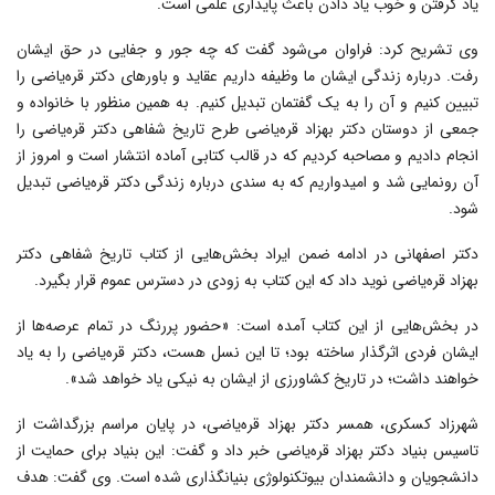
یاد گرفتن و خوب یاد دادن باعث پایداری علمی است.
وی تشریح کرد: فراوان می‌شود گفت که چه جور و جفایی در حق ایشان
رفت. درباره زندگی ایشان ما وظیفه داریم عقاید و باورهای دکتر قره‌یاضی را
تبیین کنیم و آن‌ را به یک گفتمان تبدیل کنیم. به همین منظور با خانواده و
جمعی از دوستان دکتر بهزاد قره‌یاضی طرح تاریخ شفاهی دکتر قره‌یاضی را
انجام دادیم و مصاحبه کردیم که در قالب کتابی آماده انتشار است و امروز از
آن رونمایی شد و امیدواریم که به سندی درباره زندگی دکتر قره‌یاضی تبدیل
شود.
دکتر اصفهانی در ادامه ضمن ایراد بخش‌هایی از کتاب تاریخ شفاهی دکتر
بهزاد قره‌یاضی نوید داد که این کتاب به زودی در دسترس عموم قرار بگیرد.
در بخش‌هایی از این کتاب آمده است: «حضور پررنگ در تمام عرصه‌ها از
ایشان فردی اثرگذار ساخته بود؛ تا این نسل هست، دکتر قره‌یاضی را به یاد
خواهند داشت؛ در تاریخ کشاورزی از ایشان به نیکی یاد خواهد شد».
شهرزاد کسکری، همسر دکتر بهزاد قره‌یاضی، در پایان مراسم بزرگداشت از
تاسیس بنیاد دکتر بهزاد قره‌یاضی خبر داد و گفت: این بنیاد برای حمایت از
دانشجویان و دانشمندان بیوتکنولوژی بنیانگذاری شده است. وی گفت: هدف