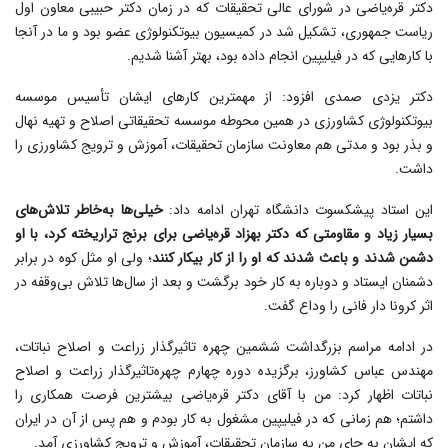
دکتر قره‌یاضی در شورای عالی تحقیقات که در زمان دکتر حبیبی معاون اول
ریاست جمهوری، تشکیل شد در کمیسیون بیوتکنولوژی عضو بود و ما در آنجا
با کارهایی که در فیلیپین انجام داده بود، بهتر آشنا شدیم.
دکتر یزدی صمدی افزود: از مهمترین کارهای ایشان تأسیس موسسه
بیوتکنولوژی کشاورزی در همین محوطه موسسه تحقیقاتی اصلاح و تهیه نهال
و بذر بود و مدتی هم معاونت سازمان تحقیقات، آموزش و ترویج کشاورزی را
داشت.
این استاد پیشکسوت دانشگاه تهران ادامه داد:
خیلی‌ها به‌خاطر تلاش‌های
بسیار زیاد و مقاومتی که دکتر بهزاد قره‌یاضی برای برنج تراریخته کرد، با او
دشمن شدند و باعث شدند که او را از کار بیکار کنند
؛ ولی او مثل کوه در برابر
دشمنان ایستاد و دوباره به کار خود برگشت و بعد از سال‌ها تلاش بی‌وقفه در
اثر کرونا دار فانی را وداع گفت.
در ادامه مراسم بزرگداشت ششمین چهره تاثیرگذار زراعت و اصلاح نباتات،
مهندس عباس کشاورز، برگزیده دوره چهارم چهره‌تاثیرگذار زراعت و اصلاح
نباتات اظهار کرد: من با آقای دکتر قره‌یاضی بیشترین فرصت همکاری را
داشتم؛ هم زمانی که در فیلیپین مشغول به کار بودم و هم پس از آن در ایران
که ایشان به جای من به سازمان تحقیقات، آموزش و ترویج کشاورزی آمد.