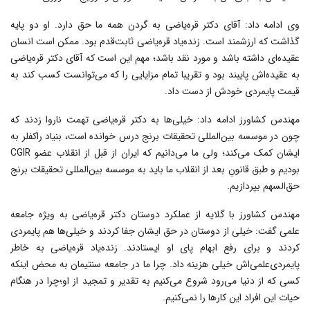
وی ادامه داد: آقای دکتر قره‌یاضی به گردن همه ما حق دارد. او دو پایه
گذاشت که ارزشمند است. زنده‌یاد قره‌یاضی ثابت‌قدم بود. ممکن است انسان
عقیده‌ای داشته باشد و مورد نقد باشد؛ مهم این است که آقای دکتر قره‌یاضی
به عقیده‌اش پایبند بود و تقریبا تمام مزایایی را که می‌توانست کسب کند به
قیمت پایمردی خودش از دست داد.
مهندس کشاورز ادامه داد: خیلی‌ها به دکتر قره‌یاضی تهمت ناروا زدند که
چون در موسسه بین‌المللی تحقیقات برنج درس خوانده است، بنیاد راکفلر به
ایشان کمک می‌کند؛ ولی ما می‌دانیم که ایران از قبل از انقلاب عضو CGIR
بودیم و طبق قانونِ بعد از انقلاب ما باید به موسسه بین‌المللی تحقیقات برنج
حق‌السهم ‌بپردازیم.
مهندس کشاورز با گلایه از عملکرد دوستان دکتر قره‌یاضی به ویژه جامعه
علمی گفت: خیلی از دوستان در حق ایشان جفا کردند و خیلی‌ها هم پایمردی
کردند و برای رفع ابهام پای او ایستادند. زنده‌یاد قره‌یاضی به خاطر
پایمردی‌علمی‌اش خیلی هزینه داد. چرا ما در جامعه سنتیمان به محض اینکه
کسی که از دنیا می‌رود شروع می‌کنیم به تقدیر و تمجید از او؛چرا در هنگام
حیات این افراد این کارها را نمی‌کنیم.