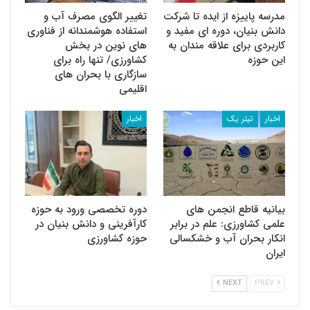
مدرسه پاییزه از ایده تا شرکت
تغییر الگوی مصرف آب و
دانش بنیان، دوره ای مفید و
استفاده هوشمندانه از فناوری
کاربردی برای علاقه مندان به
های نوین در بخش
این حوزه
کشاورزی/ تنها راه برای
سازگاری با بحران های
اقلیمی
اخبار
تیتر یک
اخبار
بیانیه قاطع انجمن های
دوره تخصصی ورود به حوزه
علمی کشاورزی: علم در برابر
کارآفرینی و دانش بنیان در
انکار بحران آب و خشکسالی
حوزه کشاورزی
ایران
NEXT
PREV