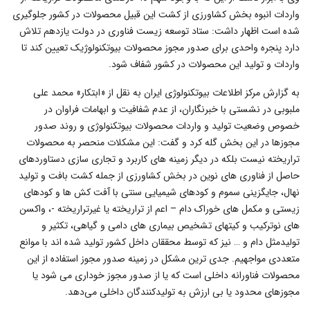
واردات انبوه بخش کشاورزی از کشت این قبیل محصولات در کشور جلوگیری
شده است اظهار داشت: ستاد توسعه زیست فناوری در دولت یازدهم تلاش
دارد پنجره واحدی برای صدور مجوز محصولات بیوتکنولوژیک تعیین کند تا
واردات و تولید این محصولات در کشور شفاف شود.
به گزارش مرکز اطلاعات بیوتکنولوژی ایران به نقل از «ابتکار» محمد علی
ملبوبی در نشستی با خبرنگاران، از عدم شفافیت و ابهامات فراوان در
خصوص وضعیت تولید و واردات محصولات بیوتکنولوژی و روند صدور
مجوزها در این بخش گله کرد و گفت: این مشکلات منحصر به محصولات
تراریخته نیست بلکه در دیگر زمینه های کاربرد و تجاری سازی دستاوردهای
حاصل از فناوری های نوین در بخش کشاورزی از جمله کشت بافت و تولید
نهال، جایگزینی سموم و کودهای شیمیایی سنتی با آفت کش ها و کودهای
زیستی و مکمل های خوراک دام – اعم از تراریخته یا غیرتراریخته -، واکسن
های نوترکیب و کیتهای تشخیص بیماری های دامی و گیاهی، تکثیر و
تولیدمثل دام و … نیز که توسط محققان داخل کشور تولید شده اند با موانع
متعددی مواجهیم. جدی ترین مشکل در زمینه صدور مجوز استفاده از این
محصولات فناورانه داخلی است که یا از صدور مجوز خوداری می شود یا
مجوزهای محدود یا بی ارزش به تولیدکنندگان داخلی می‌دهد.