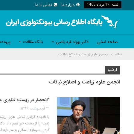
شنبه, 17 مرداد 1405
درباره ما
تماس با ما
صفحه اصلی
دکتر بهزاد قره یاضی
بانک مقالات
پرونده
خانه
انجمن علوم زراعت و اصلاح نباتات
آرشیو
انجمن علوم زراعت و اصلاح نباتات
“انحصار در زیست فناوری 
۱۲ اردیبهشت ۱۳۹۹
با نادیده گرفتن تلاش های ارزش
زمینه را از دست خواهیم داد. دکت
کردن سرمایه انسانی و سرمایه اج