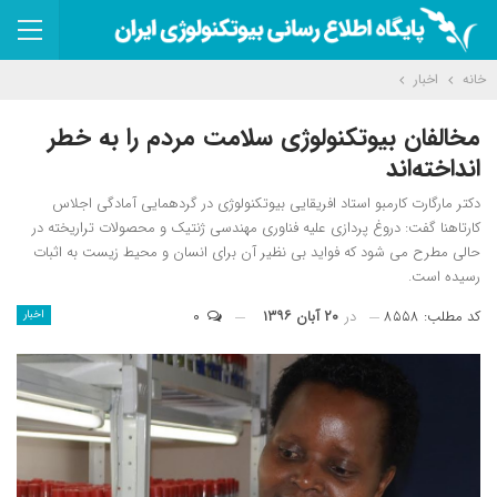
خانه
اخبار
مخالفان بیوتکنولوژی سلامت مردم را به خطر
انداخته‌اند
دکتر مارگارت کارمبو استاد افریقایی بیوتکنولوژی در گردهمایی آمادگی اجلاس
کارتاهنا گفت: دروغ پردازی علیه فناوری مهندسی ژنتیک و محصولات تراریخته در
حالی مطرح می شود که فواید بی نظیر آن برای انسان و محیط زیست به اثبات
رسیده است.
کد مطلب: ۸۵۵۸
در
۲۰ آبان ۱۳۹۶
۰
اخبار