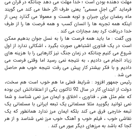
مهلت دهنده بودن است ؛ خدا مهلت می دهد چنانکه در قرآن می
فرماید “الی اجلٍ مسمی” یعنی طرف اگر خطا می کند می گویند
ماه رمضان برای جبران و توبه هست و معمولا می گذارد پس از
اینکه همه تجربه ها را انسان کسب و همه فرصت ها را از طرف
خدا دریافت کرد بعد مجازات می کند .
وی گفت : ما باید همه فرصت ها را به نسل جوان بدهیم ممکن
است در یک فناوری اشتباهی صورت بگیرد ، اشکالی ندارد از اول
شروع می کنیم چنانکه در زمان جنگ نیز کارهایی را با هزینه های
زیاد انجام می دادیم ، به نتیجه نمی رسید اما وقتی فرصت می
دادیم و با فکر بیشتر کار پیش می رفت نتیجه خوب هم حاصل
می شد .
رئیس جمهور افزود : شرایط فعلی ما هم خوب است هم سخت،
دولت از ابتدای کار در سال 92 تاکنون یکی از اعتقاداتش این بوده
که علم مثل هنر ، فناوری ، اخلاق و ایمان مرز نمی شناسد و شما
نمی توانید بگویید مثلا مسلمانی یک تبعه ایرانی با مسلمانی یک
تبعه خارجی فرق می کند بلکه ایمان مرز ندارد همانطور که یک
نقاشی خوب ، فیلم خوب و آهنگ خوب مرز نمی شناسد و از هر
کجا که باشد به مرزهای دیگر عبور می کند .